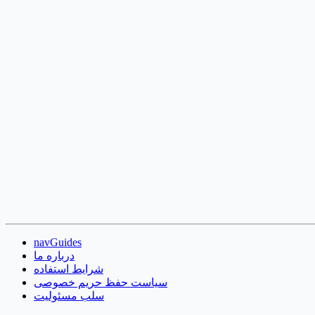
navGuides
درباره ما
شرایط استفاده
سیاست حفظ حریم خصوصی
سلب مسئولیت