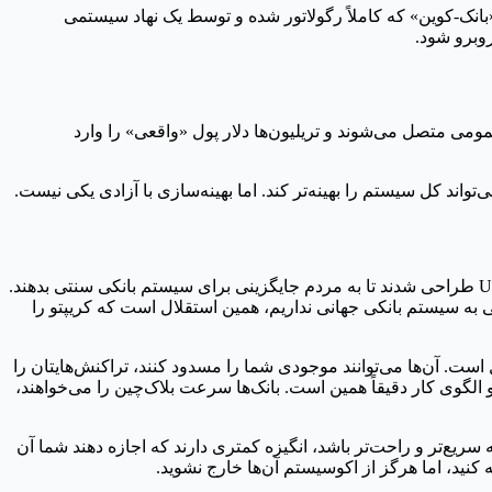
بانک-کوین» که کاملاً رگولاتور شده و توسط یک نهاد سیستمی
وبرو شود.
ک‌چین‌های عمومی متصل می‌شوند و تریلیون‌ها دلار پول «واقعی» را وارد
‌تواند کل سیستم را بهینه‌تر کند. اما بهینه‌سازی با آزادی یکی نیست.
مشکل اینجاست. ما داریم شاهد یک شکاف بین «پول روی شبکه» (on-chain cash) و «کریپتو» می‌شویم. استیبل‌کوین‌هایی مثل USDC و USDT طراحی شدند تا به مردم جایگزینی برای سیستم بانکی سنتی بدهند.
ی به سیستم بانکی جهانی نداریم، همین استقلال است که کریپتو را
است. آن‌ها می‌توانند موجودی شما را مسدود کنند، تراکنش‌هایتان را
 الگوی کار دقیقاً همین است. بانک‌ها سرعت بلاک‌چین را می‌خواهند،
 سریع‌تر و راحت‌تر باشد، انگیزه کمتری دارند که اجازه دهند شما آن