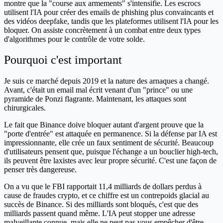
montre que la "course aux armements" s'intensifie. Les escrocs
utilisent l'IA pour créer des emails de phishing plus convaincants et
des vidéos deepfake, tandis que les plateformes utilisent l'IA pour les
bloquer. On assiste concrètement à un combat entre deux types
d'algorithmes pour le contrôle de votre solde.
Pourquoi c'est important
Je suis ce marché depuis 2019 et la nature des arnaques a changé.
Avant, c'était un email mal écrit venant d'un "prince" ou une
pyramide de Ponzi flagrante. Maintenant, les attaques sont
chirurgicales.
Le fait que Binance doive bloquer autant d'argent prouve que la
"porte d'entrée" est attaquée en permanence. Si la défense par IA est
impressionnante, elle crée un faux sentiment de sécurité. Beaucoup
d'utilisateurs pensent que, puisque l'échange a un bouclier high-tech,
ils peuvent être laxistes avec leur propre sécurité. C'est une façon de
penser très dangereuse.
On a vu que le FBI rapportait 11,4 milliards de dollars perdus à
cause de fraudes crypto, et ce chiffre est un contrepoids glacial au
succès de Binance. Si des milliards sont bloqués, c'est que des
milliards passent quand même. L'IA peut stopper une adresse
malveillante connue, mais elle ne peut pas vous empêcher d'être