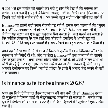
मैं 2019 से इस मार्केट को फॉलो कर रही हूं और मैंने देखा है कि स्कैम्स का
तरीका बदल गया है। पहले ये किसी "राजकुमार" के लिखे खराब ईमेल या साफ
दिखने वाले पोंजी स्कीम होते थे। अब हमले बहुत सटीक और सर्जिकल होते हैं।
Binance को इतनी बड़ी रकम रोकनी पड़ रही है, इससे पता चलता है कि "मुख्य
दरवाजे" पर लगातार हमले हो रहे हैं। हालांकि AI डिफेंस प्रभावशाली है,
लेकिन यह सुरक्षा का एक झूठा एहसास पैदा करता है। कई यूजर्स को लगता है
कि क्योंकि एक्सचेंज के पास हाई-टेक शील्ड है, इसलिए वे अपनी खुद की
सिक्योरिटी में ढिलाई बरत सकते हैं। यह सोचने का बहुत खतरनाक तरीका है।
हमने पहले देखा था कि कैसे FBI ने क्रिप्टो फ्रॉड में 11.4 बिलियन डॉलर के
नुकसान की रिपोर्ट दी थी, और वह डेटा Binance की इस कामयाबी के सामने
एक कड़वा सच है। अगर अरबों डॉलर रोके जा रहे हैं, तो अरबों डॉलर अभी भी
चोरी हो रहे हैं। AI एक ज्ञात खराब एड्रेस को तो रोक सकता है, लेकिन वह
आपको टेलीग्राम पर किसी "सपोर्ट एजेंट" के झांसे में आकर फंड भेजने से नहीं
रोक सकता।
is binance safe for beginners 2026?
अगर हम सिर्फ टेक्निकल इंफ्रास्ट्रक्चर की बात करें, तो हां, Binance उतना
ही सुरक्षित है जितना कोई भी सेंट्रलाइज्ड एक्सचेंज हो सकता है। उनके पास
इन AI डिफेंस को बनाने का बजट है। लेकिन क्रिप्टो में "सुरक्षित" एक सापेक्ष
शब्द है।