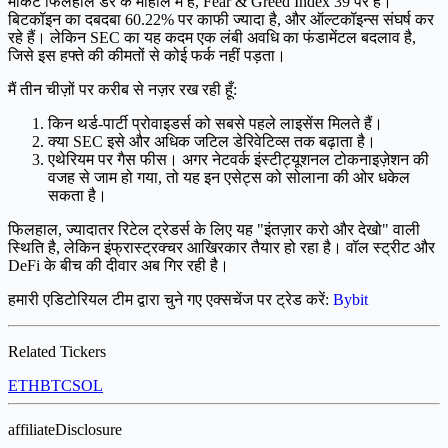
मार्केट फिलहाल डर के माहौल में है, Fear & Greed Index 39 पर है।
बिटकॉइन का दबदबा 60.22% पर काफी ज्यादा है, और ऑल्टकॉइन्स संघर्ष कर
रहे हैं। लेकिन SEC का यह कदम एक लंबी अवधि का फंडामेंटल बदलाव है,
जिसे इस हफ्ते की कीमतों से कोई फर्क नहीं पड़ता।
मैं तीन चीज़ों पर करीब से नज़र रख रही हूँ:
किन थर्ड-पार्टी प्रोवाइडर्स को सबसे पहले लाइसेंस मिलते हैं।
क्या SEC इसे और अधिक जटिल डेरिवेटिव्स तक बढ़ाता है।
एथेरियम पर गैस फीस। अगर नेटवर्क इंस्टीट्यूशनल टोकनाइज़ेशन की
वजह से जाम हो गया, तो यह इन एसेट्स को सोलाना की ओर धकेल
सकता है।
फिलहाल, ज्यादातर रिटेल ट्रेडर्स के लिए यह "इंतज़ार करो और देखो" वाली
स्थिति है, लेकिन इंफ्रास्ट्रक्चर आखिरकार तैयार हो रहा है। वॉल स्ट्रीट और
DeFi के बीच की दीवार अब गिर रही है।
हमारी एडिटोरियल टीम द्वारा चुने गए एक्सचेंज पर ट्रेड करें:
Bybit
Related Tickers
ETH
BTC
SOL
affiliateDisclosure