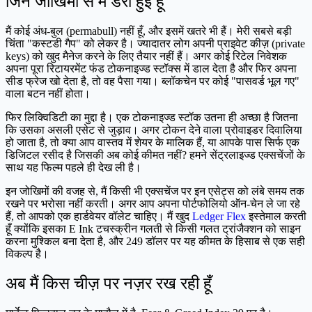
जिन जोखिमों से मैं डरी हुई हूँ
मैं कोई अंध-बुल (permabull) नहीं हूँ, और इसमें खतरे भी हैं। मेरी सबसे बड़ी
चिंता "कस्टडी गैप" को लेकर है। ज्यादातर लोग अपनी प्राइवेट कीज़ (private
keys) को खुद मैनेज करने के लिए तैयार नहीं हैं। अगर कोई रिटेल निवेशक
अपना पूरा रिटायरमेंट फंड टोकनाइज्ड स्टॉक्स में डाल देता है और फिर अपना
सीड फ्रेज खो देता है, तो वह पैसा गया। ब्लॉकचेन पर कोई "पासवर्ड भूल गए"
वाला बटन नहीं होता।
फिर लिक्विडिटी का मुद्दा है। एक टोकनाइज्ड स्टॉक उतना ही अच्छा है जितना
कि उसका असली एसेट से जुड़ाव। अगर टोकन देने वाला प्रोवाइडर दिवालिया
हो जाता है, तो क्या आप वास्तव में शेयर के मालिक हैं, या आपके पास सिर्फ एक
डिजिटल रसीद है जिसकी अब कोई कीमत नहीं? हमने सेंट्रलाइज्ड एक्सचेंजों के
साथ यह फिल्म पहले ही देख ली है।
इन जोखिमों की वजह से, मैं किसी भी एक्सचेंज पर इन एसेट्स को लंबे समय तक
रखने पर भरोसा नहीं करती। अगर आप अपना पोर्टफोलियो ऑन-चेन ले जा रहे
हैं, तो आपको एक हार्डवेयर वॉलेट चाहिए। मैं खुद
Ledger Flex
इस्तेमाल करती
हूँ क्योंकि इसका E Ink टचस्क्रीन गलती से किसी गलत ट्रांजैक्शन को साइन
करना मुश्किल बना देता है, और 249 डॉलर पर यह कीमत के हिसाब से एक सही
विकल्प है।
अब मैं किस चीज़ पर नज़र रख रही हूँ