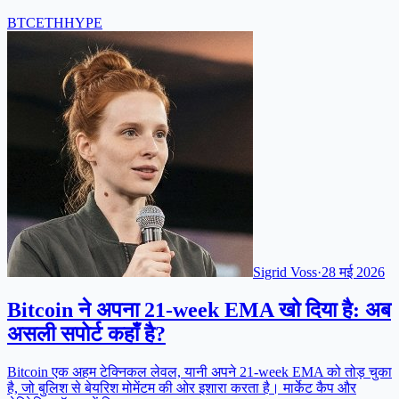
BTC
ETH
HYPE
Sigrid Voss
·
28 मई 2026
Bitcoin ने अपना 21-week EMA खो दिया है: अब
असली सपोर्ट कहाँ है?
Bitcoin एक अहम टेक्निकल लेवल, यानी अपने 21-week EMA को तोड़ चुका
है, जो बुलिश से बेयरिश मोमेंटम की ओर इशारा करता है। मार्केट कैप और