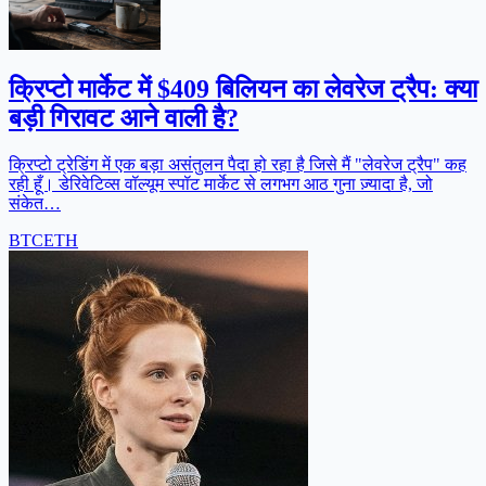
क्रिप्टो मार्केट में $409 बिलियन का लेवरेज ट्रैप: क्या
बड़ी गिरावट आने वाली है?
क्रिप्टो ट्रेडिंग में एक बड़ा असंतुलन पैदा हो रहा है जिसे मैं "लेवरेज ट्रैप" कह
रही हूँ। डेरिवेटिव्स वॉल्यूम स्पॉट मार्केट से लगभग आठ गुना ज़्यादा है, जो
संकेत…
BTC
ETH