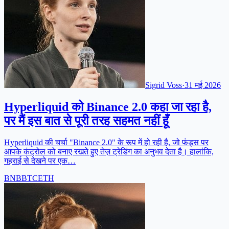
Sigrid Voss
·
31 मई 2026
Hyperliquid को Binance 2.0 कहा जा रहा है,
पर मैं इस बात से पूरी तरह सहमत नहीं हूँ
Hyperliquid की चर्चा "Binance 2.0" के रूप में हो रही है, जो फंड्स पर
आपके कंट्रोल को बनाए रखते हुए तेज़ ट्रेडिंग का अनुभव देता है। हालांकि,
गहराई से देखने पर एक…
BNB
BTC
ETH