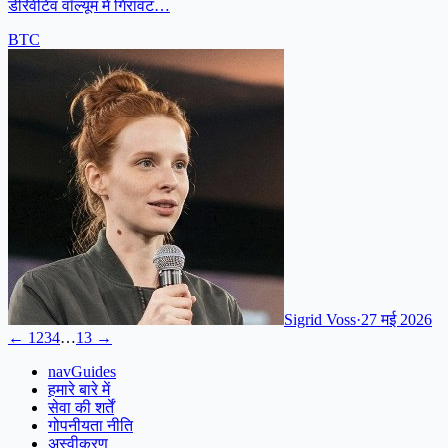
डेरिवेटिव वॉल्यूम में गिरावट…
BTC
Sigrid Voss
·
27 मई 2026
←
1
2
3
4
…
13
→
navGuides
हमारे बारे में
सेवा की शर्तें
गोपनीयता नीति
अस्वीकरण