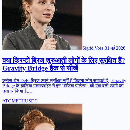
Sigrid Voss
·
31 मई 2026
क्या क्रिप्टो ब्रिज शुरुआती लोगों के लिए सुरक्षित हैं?
Gravity Bridge हैक से सीखें
क्रॉस-चेन DeFi ब्रिज उतने सुरक्षित नहीं हैं जितना लोग समझते हैं। Gravity
Bridge के हालिया एक्सप्लॉइट ने इन "मैजिक पोर्टल्स" की एक बड़ी खामी को
उजागर किया है,…
ATOM
ETH
USDC