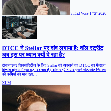
Sigrid Voss
·
1 जून 2026
DTCC ने Stellar पर दांव लगाया है: वॉल स्ट्रीट
अब इस पर ध्यान क्यों दे रहा है?
टोकनाइज्ड सिक्योरिटीज के लिए Stellar को अपनाने का DTCC का फैसला
वित्तीय दुनिया में एक बड़ा बदलाव है। वॉल स्ट्रीट अब पुराने सेटलमेंट सिस्टम
की कमियों को मान रहा…
XLM