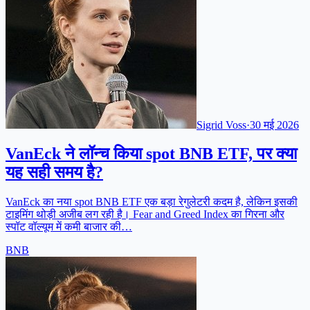
Sigrid Voss
·
30 मई 2026
VanEck ने लॉन्च किया spot BNB ETF, पर क्या
यह सही समय है?
VanEck का नया spot BNB ETF एक बड़ा रेगुलेटरी कदम है, लेकिन इसकी
टाइमिंग थोड़ी अजीब लग रही है। Fear and Greed Index का गिरना और
स्पॉट वॉल्यूम में कमी बाजार की…
BNB