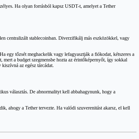
szélyes. Ha olyan forrásból kapsz USDT-t, amelyet a Tether
en centralizált stablecoinban. Diverzifikálj más eszközökkel, vagy
. Ha egy tőzsét meghackelik vagy lefagyasztják a fiókodat, kétszeres a
, mert a budget szegmensbe hozta az érintőképernyőt, így sokkal
 kiszívná az egész tárcádat.
ikus választás. De abnormalityt kell abbahagynunk, hogy a
k, ahogy a Tether tervezte. Ha valódi szuverenitást akarsz, el kell