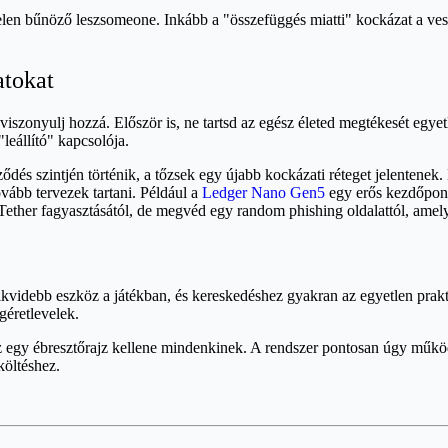
telen bűnöző leszsomeone. Inkább a "összefüggés miatti" kockázat a ve
atokat
zonyulj hozzá. Először is, ne tartsd az egész életed megtékesét egyetl
leállító" kapcsolója.
ődés szintjén történik, a tőzsek egy újabb kockázati réteget jelentenek
vább tervezek tartani. Például a
Ledger Nano Gen5
egy erős kezdőpont
Tether fagyasztásától, de megvéd egy random phishing oldalattól, amely
videbb eszköz a játékban, és kereskedéshez gyakran az egyetlen prakt
géretlevelek.
az egy ébresztőrajz kellene mindenkinek. A rendszer pontosan úgy működi
költéshez.