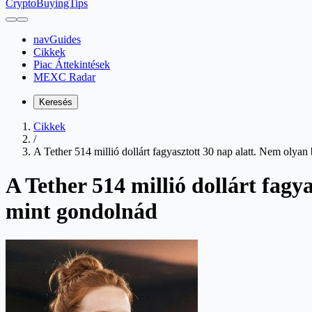
CryptoBuyingTips
navGuides
Cikkek
Piac Áttekintések
MEXC Radar
Keresés
Cikkek
/
A Tether 514 millió dollárt fagyasztott 30 nap alatt. Nem olya
A Tether 514 millió dollárt fagy
mint gondolnád