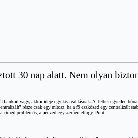
ztott 30 nap alatt. Nem olyan bizto
bankod vagy, akkor ideje egy kis realitásnak. A Tether egyetlen hónap al
entralizált" része csak egy mítosz, ha a fő eszközed egy centralizált st
y a címed problémás, a pénzed egyszerűen elfogy. Pont.