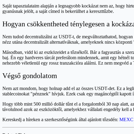
Saját tapasztalataim alapján a legnagyobb kockázat nem az, hogy hir
gyanúsnak jelölt, a saját címed is bekerülhet a kereszttűzbe.
Hogyan csökkentheted ténylegesen a kockáz
Nem tudod decentralizálni az USDT-t, de megváltoztathatod, hogyan vis
nézz utána decentralizált alternatíváknak, amelyeknek nincs központi "
Másodban, vidd ki az eszközeidet a tőzsékről. Bár a fagyasztás a szerz
baj. Én egy hardveres tárcát preferálom mindennek, amit egy hétnél to
nehezebb véletlenül egy rossz tranzakcióra aláírni. Ez nem megvéd a 
Végső gondolatom
Nem azt mondom, hogy holnap add el az összes USDT-det. Ez a leglik
stablecoinokat "pénznek" hívjuk. Ezek csak egy magáncégtől kapott í
Hogy több mint 500 millió dollár tűnt el a forgalomból 30 nap alatt, 
távolulnod azok az eszközöktől, amelyekhez vállalati engedély kell a 
Kereskedj a híreken a szerkesztőségünk által ajánlott tőzsdén:
MEXC