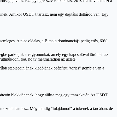
tonsági javítás. Ez egy agresszív cenzúrázás. 2019 óta követem ezt a
nek. Amikor USDT-t tartasz, nem egy digitális dollárod van. Egy
emleges. A piac oldalas, a Bitcoin dominanciája pedig erős, 60%
gbe parkoljuk a vagyonunkat, amely egy kapcsolóval törölheti az
gyüttműködni fog, hogy megmaradjon az üzlete.
űbb stablecoinjának kiadójának beépített "törlés" gombja van a
 Bitcoin blokkláncnak, hogy állítsa meg egy tranzakciót. Az USDT
T mozdulatlan lesz. Még mindig "tulajdonod" a tokenek a tárcában, de