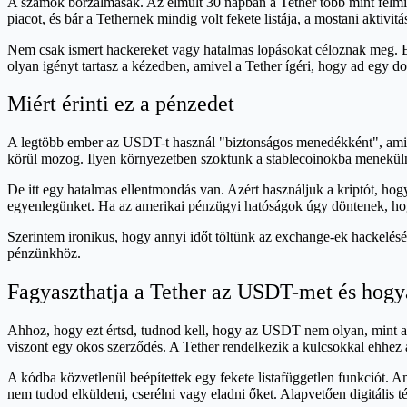
A számok borzalmasak. Az elmúlt 30 napban a Tether több mint félmilli
piacot, és bár a Tethernek mindig volt fekete listája, a mostani aktivitá
Nem csak ismert hackereket vagy hatalmas lopásokat céloznak meg. E
olyan igényt tartasz a kézedben, amivel a Tether ígéri, hogy ad egy dol
Miért érinti ez a pénzedet
A legtöbb ember az USDT-t használ "biztonságos menedékként", amikor
körül mozog. Ilyen környezetben szoktunk a stablecoinokba meneküln
De itt egy hatalmas ellentmondás van. Azért használjuk a kriptót, 
egyenlegünket. Ha az amerikai pénzügyi hatóságok úgy döntenek, hog
Szerintem ironikus, hogy annyi időt töltünk az exchange-ek hackelés
pénzünkhöz.
Fagyaszthatja a Tether az USDT-met és hog
Ahhoz, hogy ezt értsd, tudnod kell, hogy az USDT nem olyan, mint a 
viszont egy okos szerződés. A Tether rendelkezik a kulcsokkal ehhez 
A kódba közvetlenül beépítettek egy fekete listafüggetlen funkciót. 
nem tudod elküldeni, cserélni vagy eladni őket. Alapvetően digitális t