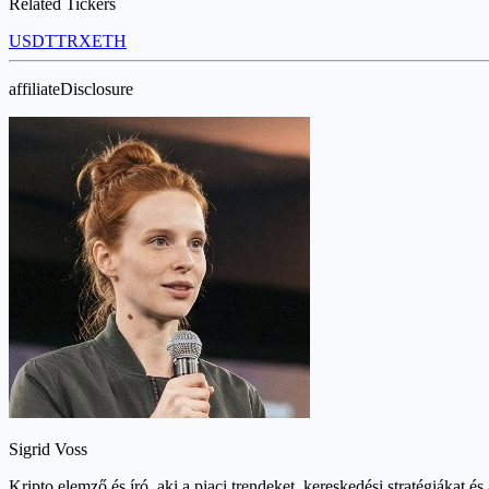
Related Tickers
USDT
TRX
ETH
affiliateDisclosure
Sigrid Voss
Kripto elemző és író, aki a piaci trendeket, kereskedési stratégiákat és