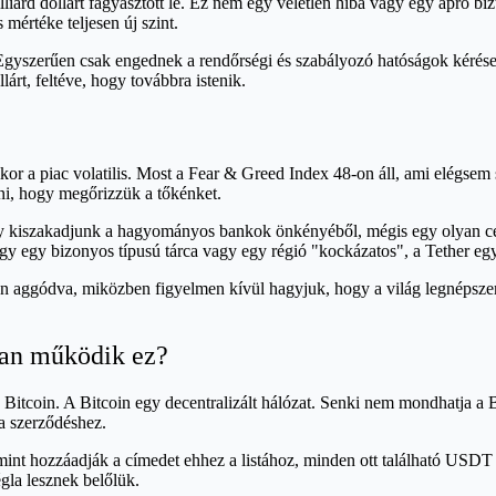
árd dollárt fagyasztott le. Ez nem egy véletlen hiba vagy egy apró biz
s mértéke teljesen új szint.
gyszerűen csak engednek a rendőrségi és szabályozó hatóságok kérései
lárt, feltéve, hogy továbbra istenik.
 a piac volatilis. Most a Fear & Greed Index 48-on áll, ami elégsem s
i, hogy megőrizzük a tőkénket.
hogy kiszakadjunk a hagyományos bankok önkényéből, mégis egy olyan cé
y egy bizonyos típusú tárca vagy egy régió "kockázatos", a Tether e
én aggódva, miközben figyelmen kívül hagyjuk, hogy a világ legnépszer
yan működik ez?
Bitcoin. A Bitcoin egy decentralizált hálózat. Senki nem mondhatja a
a szerződéshez.
Amint hozzáadják a címedet ehhez a listához, minden ott található USD
égla lesznek belőlük.