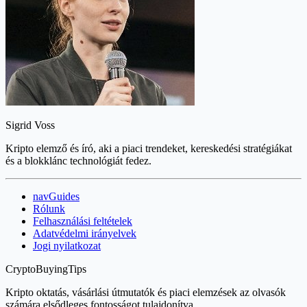
Sigrid Voss
Kripto elemző és író, aki a piaci trendeket, kereskedési stratégiákat
és a blokklánc technológiát fedez.
navGuides
Rólunk
Felhasználási feltételek
Adatvédelmi irányelvek
Jogi nyilatkozat
CryptoBuyingTips
Kripto oktatás, vásárlási útmutatók és piaci elemzések az olvasók
számára elsődleges fontosságot tulajdonítva.