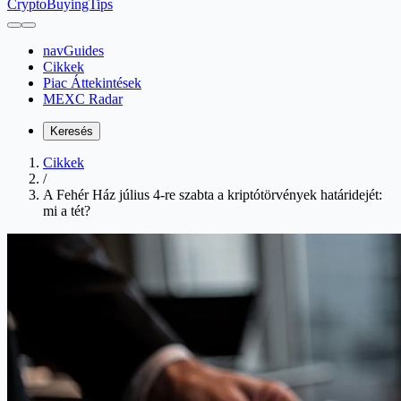
CryptoBuyingTips
navGuides
Cikkek
Piac Áttekintések
MEXC Radar
Keresés
Cikkek
/
A Fehér Ház július 4-re szabta a kriptótörvények határidejét:
mi a tét?