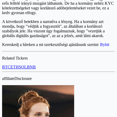
erős felfelé irányú mozgást láthatunk. De ha a kormány nehéz KYC
kötelezettségeket vagy korlátozó adóbejelentéseket vezet be, ez a
kedv gyorsan elfogy.
A következő hetekben a narratíva a lényeg. Ha a kormány azt
mondja, hogy "védjük a fogyasztót", az általában a korlátozó
szabályok jele. Ha viszont úgy fogalmaznak, hogy "vezetjük a
globális digitális gazdaságot", az az a jelzés, amit látni akarok.
Kereskedj a híreken a mi szerkesztőségi ajánlásunk szerint:
Bybit
Related Tickers
BTC
ETH
SOL
BNB
affiliateDisclosure