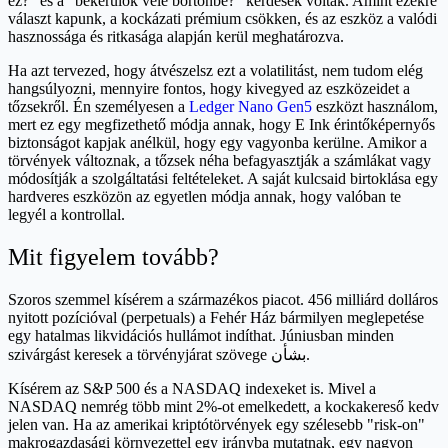
ez?" és a "bekerülök vele börtönbe?" kérdések voltak. Amint ezekre
választ kapunk, a kockázati prémium csökken, és az eszköz a valódi
hasznossága és ritkasága alapján kerül meghatározva.
Ha azt tervezed, hogy átvészelsz ezt a volatilitást, nem tudom elég
hangsúlyozni, mennyire fontos, hogy kivegyed az eszközeidet a
tőzsekről. Én személyesen a
Ledger Nano Gen5
eszközt használom,
mert ez egy megfizethető módja annak, hogy E Ink érintőképernyős
biztonságot kapjak anélkül, hogy egy vagyonba kerülne. Amikor a
törvények változnak, a tőzsek néha befagyasztják a számlákat vagy
módosítják a szolgáltatási feltételeket. A saját kulcsaid birtoklása egy
hardveres eszközön az egyetlen módja annak, hogy valóban te
legyél a kontrollal.
Mit figyelem tovább?
Szoros szemmel kísérem a származékos piacot. 456 milliárd dolláros
nyitott pozícióval (perpetuals) a Fehér Ház bármilyen meglepetése
egy hatalmas likvidációs hullámot indíthat. Júniusban minden
szivárgást keresek a törvényjárat szövege بشأن.
Kísérem az S&P 500 és a NASDAQ indexeket is. Mivel a
NASDAQ nemrég több mint 2%-ot emelkedett, a kockakereső kedv
jelen van. Ha az amerikai kriptótörvények egy szélesebb "risk-on"
makrogazdasági környezettel egy irányba mutatnak, egy nagyon