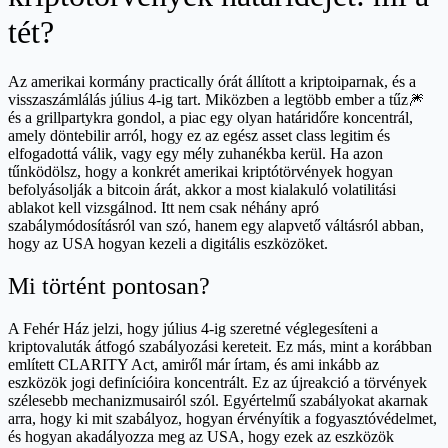
tét?
Az amerikai kormány practically órát állított a kriptoiparnak, és a
visszaszámlálás július 4-ig tart. Miközben a legtöbb ember a tűz🎆
és a grillpartykra gondol, a piac egy olyan határidőre koncentrál,
amely döntebilir arról, hogy ez az egész asset class legitim és
elfogadottá válik, vagy egy mély zuhanékba kerül. Ha azon
tűnködölsz, hogy a konkrét amerikai kriptótörvények hogyan
befolyásolják a bitcoin árát, akkor a most kialakuló volatilitási
ablakot kell vizsgálnod. Itt nem csak néhány apró
szabálymódosításról van szó, hanem egy alapvető váltásról abban,
hogy az USA hogyan kezeli a digitális eszközöket.
Mi történt pontosan?
A Fehér Ház jelzi, hogy július 4-ig szeretné véglegesíteni a
kriptovaluták átfogó szabályozási kereteit. Ez más, mint a korábban
említett CLARITY Act, amiről már írtam, és ami inkább az
eszközök jogi definícióira koncentrált. Ez az újreakció a törvények
szélesebb mechanizmusairól szól. Egyértelmű szabályokat akarnak
arra, hogy ki mit szabályoz, hogyan érvényítik a fogyasztóvédelmet,
és hogyan akadályozza meg az USA, hogy ezek az eszközök