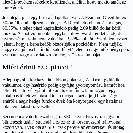
illegális tevékenységekre kerüljenek, anélkül hogy megfojtanák az
innovációt.
Jelenleg a piac egy furcsa állapotban van. A Fear and Greed Index
50-ön áll, ami teljesen semleges. A Bitcoin dominanciája magas,
60,35%, a teljes piaci kapitalizáció pedig 2,69 billió dollár körül
mozog. A spot volumenben egyfajta downward trendet látok, de a
származékok volumene valójában 3,87%-kal nőtt. Szerintem ez azt
jelenti, hogy a kereskedők biztosítják a pozícióikat. Nem tudják,
hogy ez a júliusi határidő "zöld fényt" jelent a nagy intézményi pénz
számára, vagy a korlátozó törvények "piros lámpáját".
Miért érinti ez a piacot?
A legnagyobb kockázat itt a bizonytalanság. A piacok gyűlölik a
vákuumot, egy határidő pedig egyfajta gyorsnyomású kamrát hoz
létre. Ha a törvényjárat túl korlátozón tűnik, látni fogunk egy
hatalmas tőkekivonulást. De ha megadja azt a jogi biztonságot,
amiről a nagy hedge fundok évek óta könyörgnek, egy hatalmas
tőkebemutatáshoz vezethet.
Szerintem a valódi feszültség az SEC "szabályozás az eggyéni
büntetések útján" stratégiája és ez az új törvényszerű irányvonal
között van. Évek óta az SEC csak perelte az embereket, és utólag
mondta nekik, hogy hibázniuk kell. Egy hivatalos törvény