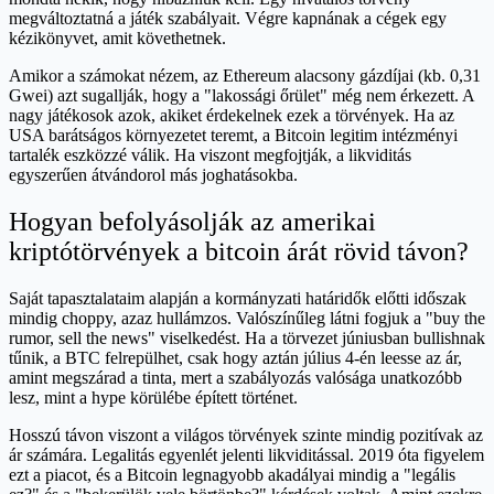
megváltoztatná a játék szabályait. Végre kapnának a cégek egy
kézikönyvet, amit követhetnek.
Amikor a számokat nézem, az Ethereum alacsony gázdíjai (kb. 0,31
Gwei) azt sugallják, hogy a "lakossági őrület" még nem érkezett. A
nagy játékosok azok, akiket érdekelnek ezek a törvények. Ha az
USA barátságos környezetet teremt, a Bitcoin legitim intézményi
tartalék eszközzé válik. Ha viszont megfojtják, a likviditás
egyszerűen átvándorol más joghatásokba.
Hogyan befolyásolják az amerikai
kriptótörvények a bitcoin árát rövid távon?
Saját tapasztalataim alapján a kormányzati határidők előtti időszak
mindig choppy, azaz hullámzos. Valószínűleg látni fogjuk a "buy the
rumor, sell the news" viselkedést. Ha a törvezet júniusban bullishnak
tűnik, a BTC felrepülhet, csak hogy aztán július 4-én leesse az ár,
amint megszárad a tinta, mert a szabályozás valósága unatkozóbb
lesz, mint a hype körülébe épített történet.
Hosszú távon viszont a világos törvények szinte mindig pozitívak az
ár számára. Legalitás egyenlét jelenti likviditással. 2019 óta figyelem
ezt a piacot, és a Bitcoin legnagyobb akadályai mindig a "legális