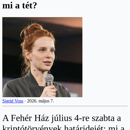
mi a tét?
Sigrid Voss
·
2026. május 7.
A Fehér Ház július 4-re szabta a
kriptótörvények határidejét: mi a