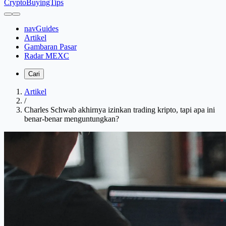
CryptoBuyingTips
navGuides
Artikel
Gambaran Pasar
Radar MEXC
Cari
Artikel
/
Charles Schwab akhirnya izinkan trading kripto, tapi apa ini
benar-benar menguntungkan?