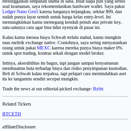
meninggalkan simpanan utama di sana. Buat siapa pun yang serius
soal keamanan, saya rekomendasikan hardware wallet. Saya pakai
Ledger Nano Gen5
karena harganya terjangkau, sekitar $99, dan
sudah punya layar sentuh untuk harga kelas entry-level. Ini
memungkinkan kamu memegang kendali penuh atas private key,
satu-satunya cara agar bisa tidur nyenyak di pasar ini.
Kalau kamu merasa biaya Schwab terlalu mahal, kamu mungkin
mau melirik exchange native. Contohnya, saya sering menyarankan
orang untuk pakai
MEXC
karena mereka punya biaya maker 0%
untuk spot trading, kontras sekali dengan model broker.
Intinya, aksesibilitas itu bagus, tapi jangan sampai kenyamanan
membuatmu buta terhadap biaya dan risiko penyimpanan kustodian.
Beli di Schwab kalau terpaksa, tapi pelajari cara memindahkan aset
itu ke tanganmu sendiri secepat mungkin.
Trade the news at our editorial-picked exchange:
Bybit
Related Tickers
BTC
ETH
affiliateDisclosure