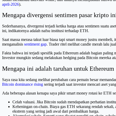
april-2026
).
Mengapa divergensi sentimen pasar kripto in
Sederhananya, divergensi terjadi ketika harga atau sentimen suatu aset 
ini, indikatornya adalah nafsu institusi terhadap ETH.
Saat massa merasa takut luar biasa tapi smart money justru membeli, i
menganalisis
sentiment gap
. Trader ritel melihat candle merah lalu j
Fakta bahwa ini terjadi spesifik pada Ethereum adalah bagian paling 
Investor mungkin sedang melakukan hedging pada Bitcoin mereka at
Mengapa ini adalah taruhan untuk Ethereum
Saya rasa kita sedang melihat perubahan cara pemain besar memand
Bitcoin dominance rising
sering terjadi saat investor mencari aset ya
Ada beberapa alasan kenapa saya pikir smart money rotasi ke ETH s
Celah valuasi. Jika Bitcoin sudah mendapatkan perhatian insti
Keheningan on-chain. Biaya gas ETH sekarang rendah sekali, antar
ekstrem yang sering jadi awal dari pembalikan harga.
Akumulasi whale. Seperti yang dicatat peneliti on-chain, whale