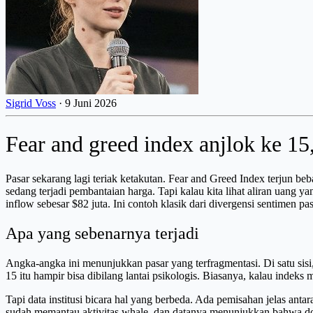
Sigrid Voss
·
9 Juni 2026
Fear and greed index anjlok ke 1
Pasar sekarang lagi teriak ketakutan. Fear and Greed Index terjun be
sedang terjadi pembantaian harga. Tapi kalau kita lihat aliran uang 
inflow sebesar $82 juta. Ini contoh klasik dari divergensi sentimen 
Apa yang sebenarnya terjadi
Angka-angka ini menunjukkan pasar yang terfragmentasi. Di satu sisi,
15 itu hampir bisa dibilang lantai psikologis. Biasanya, kalau indeks 
Tapi data institusi bicara hal yang berbeda. Ada pemisahan jelas anta
sudah memantau aktivitas whale, dan datanya menunjukkan bahwa domp