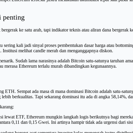
i penting
bergerak ke satu arah, tapi indikator teknis atau aliran dana bergerak ke
tu sering kali jadi sinyal proses pembentukan dasar harga atau bottomin
ual. Institusi melihat candle merah dan menganggapnya diskon.
menarik. Sudah lama narasinya adalah Bitcoin satu-satunya taruhan aman
au merasa Ethereum terlalu murah dibandingkan kegunaannya.
ang ETH. Sempat ada masa di mana dominasi Bitcoin adalah satu-satu
ng lebih berkualitas. Tapi sekarang dominasi itu ada di angka 58,14%, d
ekarang:
tusi lewat ETF, Ethereum mungkin langkah logis berikutnya bagi mereka 
a 0,11 dan 0,15 Gwei. Ini artinya hampir tidak ada urgensi dari sisi ri
 sedang borong aset sementara investor kelas menengah justru distribusi