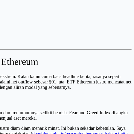
e Ethereum
n ekstrem. Kalau kamu cuma baca headline berita, rasanya seperti
galami net outflow sebesar $91 juta, ETF Ethereum justru mencatat net
 dengan aliran modal yang sebenarnya.
iun dan tren umumnya sedikit bearish. Fear and Greed Index di angka
menjual aset mereka.
m justru diam-diam menarik minat. Ini bukan sekadar kebetulan. Saya
innya ketakutan (
deepbluealpha.io/research/ethereum-whale-activity-