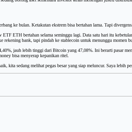
erbang ke bulan. Ketakutan ekstrem bisa bertahan lama. Tapi divergensi 
ow ETF ETH bertahan selama seminggu lagi. Data satu hari itu kebetula
r ke rekening bank, tapi pindah ke stablecoin untuk menunggu momen bu
i 64,40%, jauh lebih tinggi dari Bitcoin yang 47,08%. Ini berarti pasa
 money bisa menyerap kepanikan ritel.
aik, kita sedang melihat pegas besar yang siap meluncur. Saya lebih 