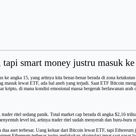
5, tapi smart money justru masuk k
bas ke angka 15, yang artinya kita benar-benar berada di zona ketakuta
yang masuk lewat ETF, ada hal aneh yang terjadi. Saat ETF Bitcoin men
pasar kripto, di mana kondisi emosional massa bergerak berlawanan arah
 trader ritel sedang panik. Total market cap berada di angka $2,16 tril
menyentuh level ini, artinya trader ritel sudah menyerah dan buru-buru 
ra dua aset terbesar. Uang keluar dari Bitcoin lewat ETF, tapi Ethereu
et Ethereum terbesar justru melakukan akumulasi tepat saat pasar la