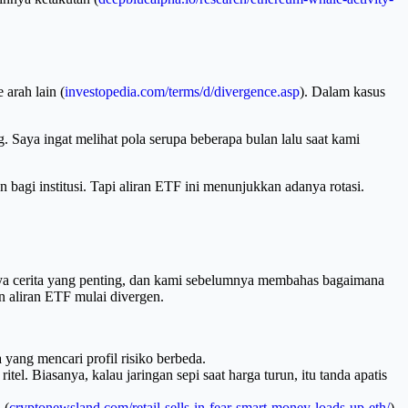
 arah lain (
investopedia.com/terms/d/divergence.asp
). Dalam kasus
g. Saya ingat melihat pola serupa beberapa bulan lalu saat kami
 bagi institusi. Tapi aliran ETF ini menunjukkan adanya rotasi.
nya cerita yang penting, dan kami sebelumnya membahas bagaimana
an aliran ETF mulai divergen.
yang mencari profil risiko berbeda.
tel. Biasanya, kalau jaringan sepi saat harga turun, itu tanda apatis
 (
cryptonewsland.com/retail-sells-in-fear-smart-money-loads-up-eth/
).