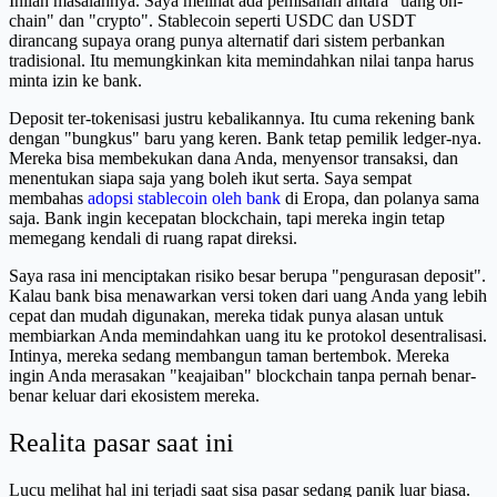
Inilah masalahnya. Saya melihat ada pemisahan antara "uang on-
chain" dan "crypto". Stablecoin seperti USDC dan USDT
dirancang supaya orang punya alternatif dari sistem perbankan
tradisional. Itu memungkinkan kita memindahkan nilai tanpa harus
minta izin ke bank.
Deposit ter-tokenisasi justru kebalikannya. Itu cuma rekening bank
dengan "bungkus" baru yang keren. Bank tetap pemilik ledger-nya.
Mereka bisa membekukan dana Anda, menyensor transaksi, dan
menentukan siapa saja yang boleh ikut serta. Saya sempat
membahas
adopsi stablecoin oleh bank
di Eropa, dan polanya sama
saja. Bank ingin kecepatan blockchain, tapi mereka ingin tetap
memegang kendali di ruang rapat direksi.
Saya rasa ini menciptakan risiko besar berupa "pengurasan deposit".
Kalau bank bisa menawarkan versi token dari uang Anda yang lebih
cepat dan mudah digunakan, mereka tidak punya alasan untuk
membiarkan Anda memindahkan uang itu ke protokol desentralisasi.
Intinya, mereka sedang membangun taman bertembok. Mereka
ingin Anda merasakan "keajaiban" blockchain tanpa pernah benar-
benar keluar dari ekosistem mereka.
Realita pasar saat ini
Lucu melihat hal ini terjadi saat sisa pasar sedang panik luar biasa.