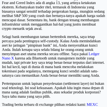
Fear and Greed Index ada di angka 13, yang artinya ketakutan
ekstrem. Kebanyakan trader ritel, termasuk di Indonesia yang
biasanya sangat sensitif terhadap pergerakan harga, mungkin sedang
melihat S&P 500 yang crash dan bertanya-tanya apakah harga sudah
mencapai dasar. Sementara itu, bank dengan tenang membangun
infrastruktur untuk menggantikan hal-hal yang justru membuat
crypto menarik sejak awal.
Selagi bank membangun taman bertembok mereka, saya tetap
percaya pada pentingnya self-custody. Kalau Anda memindahkan
aset ke jaringan "pimpinan bank" ini, Anda menyerahkan kunci
Anda. Itulah kenapa saya selalu bilang ke orang-orang untuk
menyimpan aset utama mereka secara offline. Saya pakai
Ledger
Nano X
karena ada Bluetooth untuk manajemen mobile yang
mudah, tapi private key saya tetap benar-benar terputus dari internet.
Ini hal kecil, tapi di dunia di mana bank mencoba melakukan
tokenisasi pada segalanya, memegang kunci sendiri adalah satu-
satunya cara memastikan Anda benar-benar memiliki uang Anda.
Pertempuran untuk lapisan penyelesaian (settlement layer) ini bukan
soal teknologi. Ini soal kekuasaan. Apakah kita ingin masa depan di
mana uang adalah fasilitas publik, atau sekadar produk korporasi?
Saya tahu mana yang saya pilih.
Trading berita terbaru di exchange pilihan redaksi kami:
MEXC