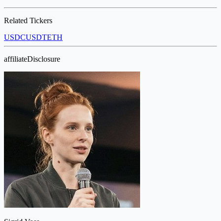
Related Tickers
USDC
USDT
ETH
affiliateDisclosure