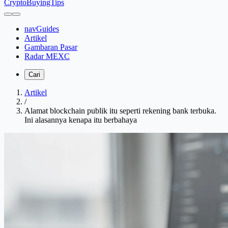
CryptoBuyingTips
navGuides
Artikel
Gambaran Pasar
Radar MEXC
Cari
Artikel
/
Alamat blockchain publik itu seperti rekening bank terbuka.
Ini alasannya kenapa itu berbahaya