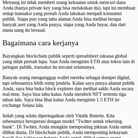
Memang ini tidak memberi orang kekuatan untuk mencuri dana
Anda (hanya private key yang bisa melakukan itu), tapi ini membuat
setiap transaksi yang pernah Anda lakukan menjadi konsumsi
publik. Siapa pun yang tahu alamat Anda bisa melihat berapa
banyak aset yang Anda punya, siapa yang Anda bayar, dan dari
mana uang itu berasal.
Bagaimana cara kerjanya
Bayangkan blockchain publik seperti spreadsheet raksasa global
yang tidak pernah lupa. Saat Anda mengirim ETH atau token lain di
jaringan publik, transaksi itu tercatat selamanya.
Banyak orang menganggap wallet mereka sebagai dompet digital,
tapi sebenarnya lebih mirip jendela. Kalau saya punya alamat publik
Anda, saya bisa buka block explorer dan melihat saldo Anda secara
real-time. Saya bisa tahu kalau Anda membeli NFT tertentu tiga
tahun lalu. Saya bisa lihat kalau Anda mengirim 1.5 ETH ke
exchange Selasa lalu.
Inilah yang selalu diperingatkan oleh Vitalik Buterin. Kita
sebenarnya beroperasi dengan model "Twitter untuk rekening
bank". Di Twitter, Anda mungkin memposting pikiran Anda untuk
dilihat dunia. Di blockchain publik, Anda memposting kekayaan
bersih dan kebiasaan belanja Anda untuk dilihat semua orang.