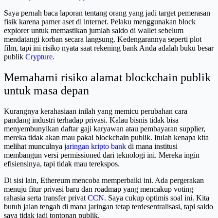
Saya pernah baca laporan tentang orang yang jadi target pemerasan
fisik karena pamer aset di internet. Pelaku menggunakan block
explorer untuk memastikan jumlah saldo di wallet sebelum
mendatangi korban secara langsung. Kedengarannya seperti plot
film, tapi ini risiko nyata saat rekening bank Anda adalah buku besar
publik
Crypture
.
Memahami risiko alamat blockchain publik
untuk masa depan
Kurangnya kerahasiaan inilah yang memicu perubahan cara
pandang industri terhadap privasi. Kalau bisnis tidak bisa
menyembunyikan daftar gaji karyawan atau pembayaran supplier,
mereka tidak akan mau pakai blockchain publik. Itulah kenapa kita
melihat munculnya
jaringan kripto bank
di mana institusi
membangun versi permissioned dari teknologi ini. Mereka ingin
efisiensinya, tapi tidak mau terekspos.
Di sisi lain, Ethereum mencoba memperbaiki ini. Ada pergerakan
menuju fitur privasi baru dan roadmap yang mencakup voting
rahasia serta transfer privat
CCN
. Saya cukup optimis soal ini. Kita
butuh jalan tengah di mana jaringan tetap terdesentralisasi, tapi saldo
saya tidak jadi tontonan publik.