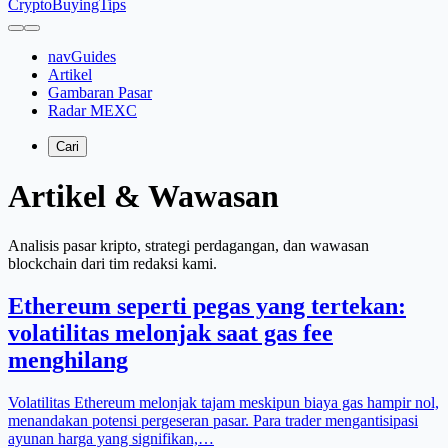
CryptoBuyingTips
navGuides
Artikel
Gambaran Pasar
Radar MEXC
Cari
Artikel & Wawasan
Analisis pasar kripto, strategi perdagangan, dan wawasan
blockchain dari tim redaksi kami.
Ethereum seperti pegas yang tertekan:
volatilitas melonjak saat gas fee
menghilang
Volatilitas Ethereum melonjak tajam meskipun biaya gas hampir nol,
menandakan potensi pergeseran pasar. Para trader mengantisipasi
ayunan harga yang signifikan,…