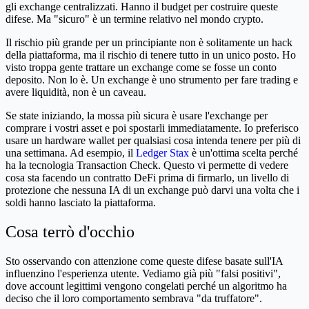
gli exchange centralizzati. Hanno il budget per costruire queste
difese. Ma "sicuro" è un termine relativo nel mondo crypto.
Il rischio più grande per un principiante non è solitamente un hack
della piattaforma, ma il rischio di tenere tutto in un unico posto. Ho
visto troppa gente trattare un exchange come se fosse un conto
deposito. Non lo è. Un exchange è uno strumento per fare trading e
avere liquidità, non è un caveau.
Se state iniziando, la mossa più sicura è usare l'exchange per
comprare i vostri asset e poi spostarli immediatamente. Io preferisco
usare un hardware wallet per qualsiasi cosa intenda tenere per più di
una settimana. Ad esempio, il
Ledger Stax
è un'ottima scelta perché
ha la tecnologia Transaction Check. Questo vi permette di vedere
cosa sta facendo un contratto DeFi prima di firmarlo, un livello di
protezione che nessuna IA di un exchange può darvi una volta che i
soldi hanno lasciato la piattaforma.
Cosa terrò d'occhio
Sto osservando con attenzione come queste difese basate sull'IA
influenzino l'esperienza utente. Vediamo già più "falsi positivi",
dove account legittimi vengono congelati perché un algoritmo ha
deciso che il loro comportamento sembrava "da truffatore".