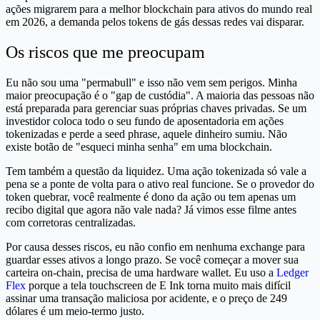
ações migrarem para a melhor blockchain para ativos do mundo real
em 2026, a demanda pelos tokens de gás dessas redes vai disparar.
Os riscos que me preocupam
Eu não sou uma "permabull" e isso não vem sem perigos. Minha
maior preocupação é o "gap de custódia". A maioria das pessoas não
está preparada para gerenciar suas próprias chaves privadas. Se um
investidor coloca todo o seu fundo de aposentadoria em ações
tokenizadas e perde a seed phrase, aquele dinheiro sumiu. Não
existe botão de "esqueci minha senha" em uma blockchain.
Tem também a questão da liquidez. Uma ação tokenizada só vale a
pena se a ponte de volta para o ativo real funcione. Se o provedor do
token quebrar, você realmente é dono da ação ou tem apenas um
recibo digital que agora não vale nada? Já vimos esse filme antes
com corretoras centralizadas.
Por causa desses riscos, eu não confio em nenhuma exchange para
guardar esses ativos a longo prazo. Se você começar a mover sua
carteira on-chain, precisa de uma hardware wallet. Eu uso a
Ledger
Flex
porque a tela touchscreen de E Ink torna muito mais difícil
assinar uma transação maliciosa por acidente, e o preço de 249
dólares é um meio-termo justo.