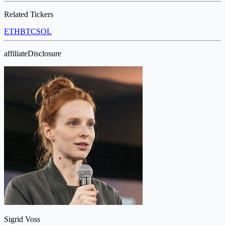
Related Tickers
ETH
BTC
SOL
affiliateDisclosure
Sigrid Voss