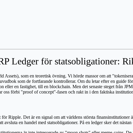
 Ledger för statsobligationer: Ri
ld Assets), som en teoretisk övning. Vi hörde massor om att "tokeniser
tal huvudbok som de fortfarande kontrollerar. Om du letar efter en guide 
gation eller en fastighet, till en blockchain. Men det senaste steget från
oss förbi "proof of concept"-fasen och rakt in i den faktiska institutio
 för Ripple. Det är en signal om att världens största finansinstitutione
att avsluta en handel med statsobligationer. På en ledger sker det nästan
nstitutionerna är inte intresserade av "moon shots" eller meme-coins. De