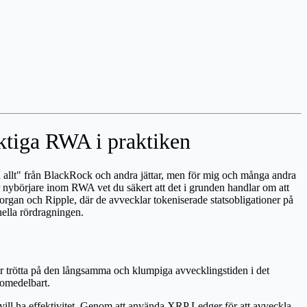
ktiga RWA i praktiken
a allt" från BlackRock och andra jättar, men för mig och många andra
för nybörjare inom RWA vet du säkert att det i grunden handlar om att
 JPMorgan och Ripple, där de avvecklar tokeniserade statsobligationer på
nella rördragningen.
r är trötta på den långsamma och klumpiga avvecklingstiden i det
 omedelbart.
 vill ha effektivitet. Genom att använda XRP Ledger för att avveckla