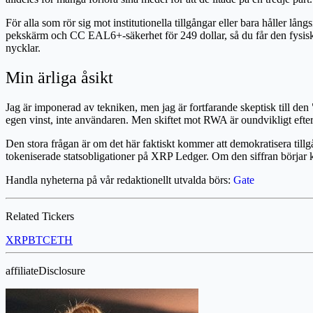
För alla som rör sig mot institutionella tillgångar eller bara håller l
pekskärm och CC EAL6+-säkerhet för 249 dollar, så du får den fysiska s
nycklar.
Min ärliga åsikt
Jag är imponerad av tekniken, men jag är fortfarande skeptisk till den 
egen vinst, inte användaren. Men skiftet mot RWA är oundvikligt efter
Den stora frågan är om det här faktiskt kommer att demokratisera tillgå
tokeniserade statsobligationer på XRP Ledger. Om den siffran börjar klä
Handla nyheterna på vår redaktionellt utvalda börs:
Gate
Related Tickers
XRP
BTC
ETH
affiliateDisclosure