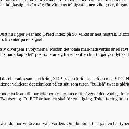
 höghastighetsjärnväg för världens tråkigaste, men viktigaste, tillgång
t. Just nu ligger Fear and Greed Index på 50, vilket är helt neutralt. B
 och väntar på en signal.
siv divergens i volymerna. Medan det totala marknadsvärdet är relativ
arta kapitalet" positionerar sig för ett skifte i hur tillgångar flyttas. D
l dominerades samtalet kring XRP av den juridiska striden med SEC. Nu
tioner validerar det tekniken på ett sätt som tusen "bullish" tweets aldr
tfarande tveksam till hur tokenomics kommer att påverka den vanliga inne
-lansering. En ETF är bara ett skal för en tillgång. Tokenisering är en 
så ändra hur vi förvarar våra värden. Om du börjar titta på den här typen