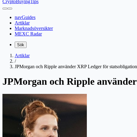
CryptoBuyingTips
navGuides
Artiklar
Marknadsöversikter
MEXC Radar
Sök
Artiklar
/
JPMorgan och Ripple använder XRP Ledger för statsobligation
JPMorgan och Ripple använder X