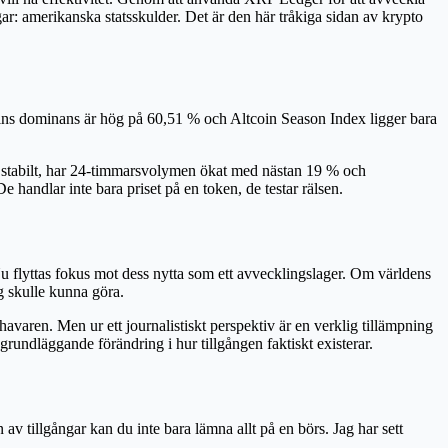
ar: amerikanska statsskulder. Det är den här tråkiga sidan av krypto
itcoins dominans är hög på 60,51 % och Altcoin Season Index ligger bara
t stabilt, har 24-timmarsvolymen ökat med nästan 19 % och
e handlar inte bara priset på en token, de testar rälsen.
 flyttas fokus mot dess nytta som ett avvecklingslager. Om världens
ig skulle kunna göra.
havaren. Men ur ett journalistiskt perspektiv är en verklig tillämpning
grundläggande förändring i hur tillgången faktiskt existerar.
 av tillgångar kan du inte bara lämna allt på en börs. Jag har sett