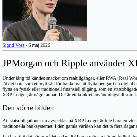
Sigrid Voss
·
6 maj 2026
JPMorgan och Ripple använder XRP
Under lång tid kändes snacket om realtillgångar, eller RWA (Real Wor
lät det bara som ett nytt sätt för bankerna att flytta pengar i en digi
flytta en fysisk eller traditionell finansiell tillgång, som en statsobli
XRP Ledger, är något annat. Det är ett konkret användningsfall som tar 
Den större bilden
Att statsobligationer nu avvecklas på XRP Ledger är inte bara en vinst
traditionella banksystemet. I den gamla världen kan det ta flera dagar 
Jag har följt det här området sedan 2019 och mönstret är nu tydligt. I