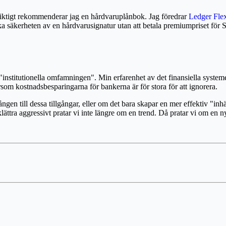
ångsiktigt rekommenderar jag en hårdvaruplånbok. Jag föredrar
Ledger Fle
äkerheten av en hårdvarusignatur utan att betala premiumpriset för Stax
"institutionella omfamningen". Min erfarenhet av det finansiella systeme
som kostnadsbesparingarna för bankerna är för stora för att ignorera.
ngen till dessa tillgångar, eller om det bara skapar en mer effektiv "inh
ttra aggressivt pratar vi inte längre om en trend. Då pratar vi om en ny