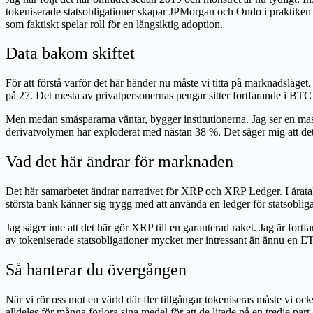
tokeniserade statsobligationer skapar JPMorgan och Ondo i praktiken en
som faktiskt spelar roll för en långsiktig adoption.
Data bakom skiftet
För att förstå varför det här händer nu måste vi titta på marknadsläge
på 27. Det mesta av privatpersonernas pengar sitter fortfarande i BTC
Men medan småspararna väntar, bygger institutionerna. Jag ser en mas
derivatvolymen har exploderat med nästan 38 %. Det säger mig att det "sm
Vad det här ändrar för marknaden
Det här samarbetet ändrar narrativet för XRP och XRP Ledger. I årata
största bank känner sig trygg med att använda en ledger för statsobliga
Jag säger inte att det här gör XRP till en garanterad raket. Jag är for
av tokeniserade statsobligationer mycket mer intressant än ännu en ETF
Så hanterar du övergången
När vi rör oss mot en värld där fler tillgångar tokeniseras måste vi ock
alldeles för många förlora sina medel för att de litade på en tredje part.