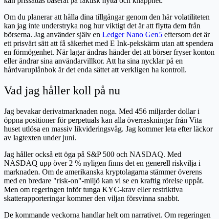
kan prissättas baserat på faktisk nytta och knapphet.
Om du planerar att hålla dina tillgångar genom den här volatiliteten
kan jag inte understryka nog hur viktigt det är att flytta dem från
börserna. Jag använder själv en
Ledger Nano Gen5
eftersom det är
ett prisvärt sätt att få säkerhet med E Ink-pekskärm utan att spendera
en förmögenhet. När lagar ändras händer det att börser fryser konton
eller ändrar sina användarvillkor. Att ha sina nycklar på en
hårdvaruplånbok är det enda sättet att verkligen ha kontroll.
Vad jag håller koll på nu
Jag bevakar derivatmarknaden noga. Med 456 miljarder dollar i
öppna positioner för perpetuals kan alla överraskningar från Vita
huset utlösa en massiv likvideringsvåg. Jag kommer leta efter läckor
av lagtexten under juni.
Jag håller också ett öga på S&P 500 och NASDAQ. Med
NASDAQ upp över 2 % nyligen finns det en generell riskvilja i
marknaden. Om de amerikanska kryptolagarna stämmer överens
med en bredare "risk-on"-miljö kan vi se en kraftig rörelse uppåt.
Men om regeringen inför tunga KYC-krav eller restriktiva
skatterapporteringar kommer den viljan försvinna snabbt.
De kommande veckorna handlar helt om narrativet. Om regeringen