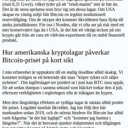
(runt 0,31 Gwei), vilket tyder på att "retail-manin" inte är här än.
Det är de stora spelarna som bryr sig om dessa lagar. Om USA
skapar en vänlig miljö blir Bitcoin en legitim institutionell
reservtillgång. Om de stryper det kommer likviditeten bara flytta till
andra jurisdiktioner. För oss i Norden, där vi ofta ser på risk med ett
mer konservativt öga än i USA, är det här ett viktigt tecken på om
krypto går från att vara ett vildväst-experiment till en stabil finansiell
produkt.
Hur amerikanska kryptolagar påverkar
Bitcoin-priset på kort sikt
I min erfarenhet är upptakten till en statlig deadline alltid skakig. Vi
kommer troligen se ett beteende där man "köper ryktet och säljer
nyheten". Om lagförslaget ser positivt ut i juni kan BTC rusa uppåt,
för att sedan dumpas i samma sekund som bläcket torkar den 4 juli,
eftersom verkligheten i regleringen ofta är tråkigare än hypen.
Men den långsiktiga effekten av tydliga lagar är nästan alltid positiv
för priset. Legalitet innebär likviditet. Jag har följt den här
marknaden sedan 2019, och de största hindren för Bitcoin har alltid
varit frågorna "är det här lagligt?" och "kommer jag hamna i
fängelse?". När det är besvarat sjunker riskpremien och tillgången