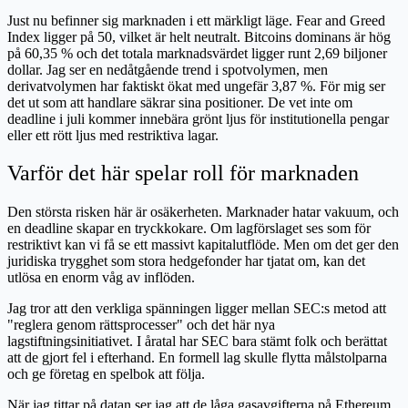
Just nu befinner sig marknaden i ett märkligt läge. Fear and Greed
Index ligger på 50, vilket är helt neutralt. Bitcoins dominans är hög
på 60,35 % och det totala marknadsvärdet ligger runt 2,69 biljoner
dollar. Jag ser en nedåtgående trend i spotvolymen, men
derivatvolymen har faktiskt ökat med ungefär 3,87 %. För mig ser
det ut som att handlare säkrar sina positioner. De vet inte om
deadline i juli kommer innebära grönt ljus för institutionella pengar
eller ett rött ljus med restriktiva lagar.
Varför det här spelar roll för marknaden
Den största risken här är osäkerheten. Marknader hatar vakuum, och
en deadline skapar en tryckkokare. Om lagförslaget ses som för
restriktivt kan vi få se ett massivt kapitalutflöde. Men om det ger den
juridiska trygghet som stora hedgefonder har tjatat om, kan det
utlösa en enorm våg av inflöden.
Jag tror att den verkliga spänningen ligger mellan SEC:s metod att
"reglera genom rättsprocesser" och det här nya
lagstiftningsinitiativet. I åratal har SEC bara stämt folk och berättat
att de gjort fel i efterhand. En formell lag skulle flytta målstolparna
och ge företag en spelbok att följa.
När jag tittar på datan ser jag att de låga gasavgifterna på Ethereum