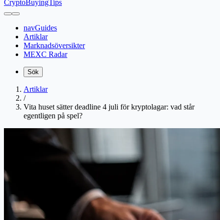
CryptoBuyingTips
navGuides
Artiklar
Marknadsöversikter
MEXC Radar
Sök
Artiklar
/
Vita huset sätter deadline 4 juli för kryptolagar: vad står
egentligen på spel?