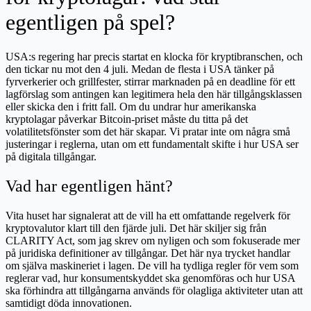
egentligen på spel?
USA:s regering har precis startat en klocka för kryptibranschen, och
den tickar nu mot den 4 juli. Medan de flesta i USA tänker på
fyrverkerier och grillfester, stirrar marknaden på en deadline för ett
lagförslag som antingen kan legitimera hela den här tillgångsklassen
eller skicka den i fritt fall. Om du undrar hur amerikanska
kryptolagar påverkar Bitcoin-priset måste du titta på det
volatilitetsfönster som det här skapar. Vi pratar inte om några små
justeringar i reglerna, utan om ett fundamentalt skifte i hur USA ser
på digitala tillgångar.
Vad har egentligen hänt?
Vita huset har signalerat att de vill ha ett omfattande regelverk för
kryptovalutor klart till den fjärde juli. Det här skiljer sig från
CLARITY Act, som jag skrev om nyligen och som fokuserade mer
på juridiska definitioner av tillgångar. Det här nya trycket handlar
om själva maskineriet i lagen. De vill ha tydliga regler för vem som
reglerar vad, hur konsumentskyddet ska genomföras och hur USA
ska förhindra att tillgångarna används för olagliga aktiviteter utan att
samtidigt döda innovationen.