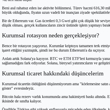
Beni asıl rahatsız eden ise aktivite bölünmesi. Türev hacmi 616,30 mi
büyük olduğunda, fiyatın uzun vadeli bir inançtan ziyade spekülatörler
Bir de Ethereum var. Gas ücretleri 0,3 Gwei gibi çok düşük bir seviye
düşük olması, gerçek kullanıcıların zincir üstünde işlem yapmayı bırak
Kurumsal rotasyon neden gerçekleşiyor?
Bence bir rotasyon yaşıyoruz. Kurumlar kriptoyu tamamen terk etmiyo
işaret ettiğini yazmıştık, şimdi ise bu durum Ethereum'a da sıçrıyor.
Anlatı artık Solana'ya kayıyor. BTC ve ETH ETF'leri kırmızıyla yanar
sağlamadığını fark ediyorlar. Solana, bireysel yatırımcıların ve gelişti
Kurumsal ticaret hakkındaki düşüncelerim
Kurumsal ticaretin öldüğünü düşünmüyorum ama "körlemesine satın alma
göster" evresindeyiz.
Bitcoin hala rezerv varlık konumunda ama hakimiyeti baskı altında. Eth
ikisinde de sınıfta kalıyor.
Özellikle Türkiye gibi yüksek enflasyonla mücadele eden ülkelerde, krip