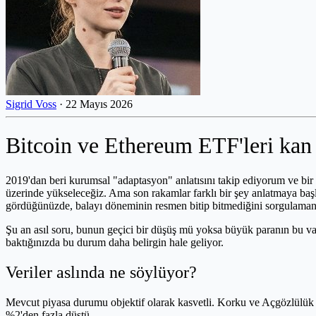
Sigrid Voss
·
22 Mayıs 2026
Bitcoin ve Ethereum ETF'leri kan
2019'dan beri kurumsal "adaptasyon" anlatısını takip ediyorum ve bir sü
üzerinde yükseleceğiz. Ama son rakamlar farklı bir şey anlatmaya başl
gördüğünüzde, balayı döneminin resmen bitip bitmediğini sorgulamanız
Şu an asıl soru, bunun geçici bir düşüş mü yoksa büyük paranın bu var
baktığınızda bu durum daha belirgin hale geliyor.
Veriler aslında ne söylüyor?
Mevcut piyasa durumu objektif olarak kasvetli. Korku ve Açgözlülük 
%2'den fazla düştü.