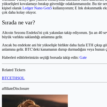
yükselişleri kovalamayı bırakıp güvenliğe odaklanmanızdır. Bu tür ser
kişisel olarak
Ledger Nano Gen5
kullanıyorum; E Ink dokunmatik ekra
çok daha kolay oluyor.
Sırada ne var?
Altcoin Sezonu Endeksi'ni çok yakından takip ediyorum. Şu an 40 s
büyük varlıkta saklandığı anlamına gelir.
Ancak bu endekste ani bir yükselişle birlikte daha fazla ETH çıkışı 
anlamına gelir. BTC'deki kanamanın durup durmadığını veya bunun çok 
Haberleri editörlerimizin seçtiği borsada takip edin:
Gate
Related Tickers
BTC
ETH
SOL
affiliateDisclosure