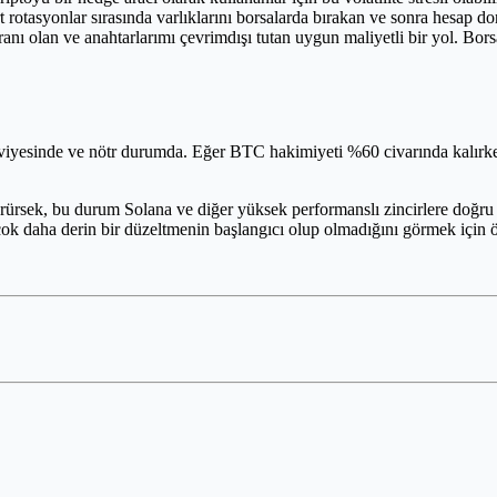
t rotasyonlar sırasında varlıklarını borsalarda bırakan ve sonra hesap
nı olan ve anahtarlarımı çevrimdışı tutan uygun maliyetli bir yol. B
eviyesinde ve nötr durumda. Eğer BTC hakimiyeti %60 civarında kalırk
görürsek, bu durum Solana ve diğer yüksek performanslı zincirlere doğ
daha derin bir düzeltmenin başlangıcı olup olmadığını görmek için önüm