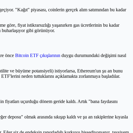
geçiyor. "Kağıt" piyasası, coinlerin gerçek alım satımından bu kadar
göre, fiyat istikrarsızlığı yaşanırken gas ücretlerinin bu kadar
ı buharlaşıyor gibi görünüyor.
üre önce
Bitcoin ETF çıkışlarının
duygu durumundaki değişimi nasıl
ilite ve büyüme potansiyeli) istiyorlarsa, Ethereum'un şu an bunu
TH ETF'lerini neden tuttuklarını açıklamakta zorlanmaya başladılar.
n fiyatları uçurduğu dönem geride kaldı. Artık "bana faydasını
ğer deposu" olmak arasında sıkışıp kaldı ve şu an rakiplerine kıyasla
lir. Eğer siz de endeksin raporladığı korkuyu hissediyorsanız, tavsiyem