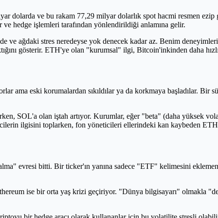
lyar dolarda ve bu rakam 77,29 milyar dolarlık spot hacmi resmen ezip 
 ve hedge işlemleri tarafından yönlendirildiği anlamına gelir.
de ve ağdaki stres neredeyse yok denecek kadar az. Benim deneyimlerime 
tığını gösterir. ETH'ye olan "kurumsal" ilgi, Bitcoin'inkinden daha hızl
rlar ama eski korumalardan sıkıldılar ya da korkmaya başladılar. Bir s
ken, SOL'a olan iştah artıyor. Kurumlar, eğer "beta" (daha yüksek volat
ricilerin ilgisini toplarken, fon yöneticileri ellerindeki kan kaybeden E
" evresi bitti. Bir ticker'ın yanına sadece "ETF" kelimesini eklemeni
ereum ise bir orta yaş krizi geçiriyor. "Dünya bilgisayarı" olmakla "de
toyu bir hedge aracı olarak kullananlar için bu volatilite stresli olabi