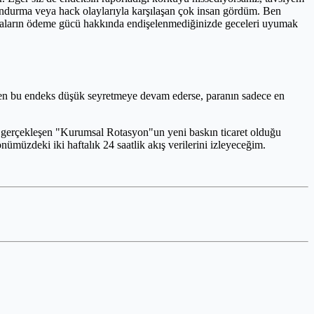
 dondurma veya hack olaylarıyla karşılaşan çok insan gördüm. Ben
orsaların ödeme gücü hakkında endişelenmediğinizde geceleri uyumak
en bu endeks düşük seyretmeye devam ederse, paranın sadece en
ru gerçekleşen "Kurumsal Rotasyon"un yeni baskın ticaret olduğu
üzdeki iki haftalık 24 saatlik akış verilerini izleyeceğim.