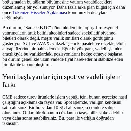
boğuşmadan bu ağların büyümesine yatırım yapabilecekleri
düzenlenmiş bir yol sunuyor. Daha fazla arka plan bilgisi için daha
önce
Tokenize Hisseler Açıklaması
konumuzda detaylara
değinmiştik.
Bu durum, "Sadece BTC" döneminden bir kopuş. Profesyonel
yatırımcıların artık belirli altcoinleri sadece spekülatif piyango
biletleri olarak değil, meşru varlık sınıfları olarak gördüğünü
gösteriyor. SUI ve AVAX, yüksek işlem kapasiteli ve ölçeklenebilir
altyapı üzerine bir bahis demek. Eğer büyük para, vadeli işlemler
aracılığıyla bu varlıklardaki pozisyonlarını hedge etmeye başlarsa,
bu durum genellikle uzun vadede fiyat hareketlerini stabilize eden
bir likidite tabanı oluşturur.
Yeni başlayanlar için spot ve vadeli işlem
farkı
CME sadece türev ürünlerle işlem yaptığı için, bunun gerçekte nasıl
çalıştığını açıklamakta fayda var. Spot işlemde, varlığın kendisini
satın alırsınız. Bir borsadan 10 SUI alırsanız, o coinlere sahip
olursunuz. Onları bir donanım cüzdanına taşıyabilir, stake edebilir
veya daha sonra satabilirsiniz. Bu, para ile varlığın doğrudan
takasıdır.