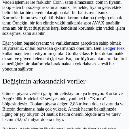
Vadeli işlemler ise farklıdır. Coin'i satın almazsınız; coin'in fiyatını
takip eden bir sözleşme satın alırsınız. Temelde, fiyatın gelecekteki
belirli bir tarihte nerede olacağına dair bir bahis oynarsınız.
Kurumlar bunu sever çünkü riskten korunmalarına (hedge) olanak
tanır. Örneğin, bir fon elinde yüklü miktarda spot AVAX tutabilir
ama ani bir fiyat düşüşüne karşı kendisini korumak için vadeli işlem
sözleşmesi satın alabilir.
Eğer yolun başındaysanız ve varlıklarınıza gerçekten sahip olmak
istiyorsanız, onları borsadan çıkarmanızı öneririm. Ben
Ledger Flex
kullanmayı tercih ediyorum çünkü Gorilla Glass E Ink dokunmatik
ekranı ve güvenli element çipi var. Bu, portföyü anahtarlarını kontrol
etmediğiniz bir platformda bırakmaktan çok daha az stresli bir
yönetim sağlıyor.
Değişimin arkasındaki veriler
Güncel piyasa verileri garip bir çelişkiyi ortaya koyuyor. Korku ve
Açgözülük Endeksi 37 seviyesinde, yani net bir "Korku"
bölgesindeyiz. Toplam piyasa değeri 2,83 trilyon dolar civarında ve
Bitcoin dominansı hala çok yüksek. Ancak hacme baktığınızda
ilginç bir şey oluyor. 24 saatlik hacim önemli ölçüde arttı ve türev
hacmi 742,67 milyar dolara ulaştı.