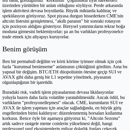
Bu bana, gördüğümüz "korkunun" çoğunlukla fiyat hareketleri
üzerinden yürütülen bir anlatı olduğunu söylüyor. Perde arkasında
işlem aktivitesi devasa boyutlarda. Büyük miktarda kaldıraç ve
spekülasyon görüyoruz. Spot piyasa durgun hissederken CME'nin
altcoin listesini genişletmesi, "akıllı paranın" bir sonraki rotasyon
için pozisyon aldığını gösteriyor. Bireysel yatırımcıların tekrar boğa
moduna girmesini beklemiyorlar; şu an bu varlıkları profesyonelce
trade etmek için altyapıyı kuruyorlar.
Benim görüşüm
Ben bir permabull değilim ve körü körüne iyimser olmak için çok
fazla "kurumsal benimseme" anlatısının çöktüğünü gördüm. Ama bu
yapısal bir değişim. BTC/ETH düopolisinin ötesine geçip SUI ve
AVAX gibi daha geniş bir L1 sepetine yönelmek, piyasanın
olgunlaştığının bir işaretidir.
Buradaki risk, vadeli işlem piyasalarının devasa likidasyonlar
yoluyla bazen daha fazla volatilite yaratabilmesidir. Ancak ödül, bu
varlıkların "profesyonelleşmesi" olacak. CME, kurumların SUI ve
AVAX ile işlem yapması için araçlar sağladığında, en büyük giriş
engellerinden birini kaldırıyor: düzenlenmemiş borsaları kullanma
korkusu. Bence öyle bir aşamaya giriyoruz ki, "Altcoin Sezonu"
artık sadece rastgele meme coinlerin yükselmesi değil, hangi
profesyonel sınıf ekosistemlerin milyar dolarlık fonları çekecek