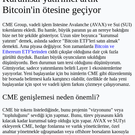
Bitcoin'in ötesine geçiyor
CME Group, vadeli işlem listesine Avalanche (AVAX) ve Sui (SUI)
tokenlarını ekledi. Bu hamle, büyük paranın şu an nereye baktığını
bize net bir şekilde gösteriyor. Uzun süre boyunca "kurumsal
yatırım" demek, aslında sadece "Bitcoin ETF'leri satın almak"
demekti. Ama piyasa değişiyor. Son zamanlarda
Bitcoin ve
Ethereum ETF'lerinden
ciddi çıkışlar olduğuna dair çok fazla
gürültü duyduk. Bazıları büyük oyuncuların sıkıldığını
düşünüyordu. Ben durumun tam tersi olduğunu düşünüyorum.
Gitmiyorlar, sadece yatırımlarını belirli Layer 1 ekosistemlerine
yayıyorlar. Yeni başlayanlar için bu isimlerin CME gibi düzenlenmiş
bir borsada belirmesi kafa karıştırıcı olabilir, özellikle de hala yeni
başlayanlar için spot ve vadeli işlem farkını çözmeye çalışıyorsanız.
CME genişlemesi neden önemli?
CME bir tokenı listelediğinde, bunu projenin "vizyonunu" veya
"topluluğunu" sevdiği için yapmaz. Bunu, türev piyasasını kârlı
kılacak kadar kurumsal talep olduğu için yapar. AVAX ve SUI'yi
ekleyerek CME, hedge fonlarına ve varlık yöneticilerine, özel
anahtar yönetmekle uğraşmadan veya offshore borsaların kaosuyla