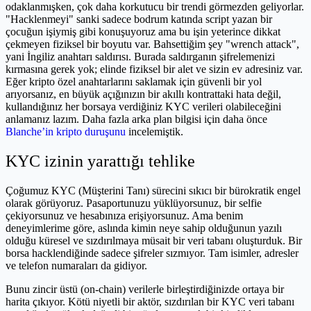
odaklanmışken, çok daha korkutucu bir trendi görmezden geliyorlar.
"Hacklenmeyi" sanki sadece bodrum katında script yazan bir
çocuğun işiymiş gibi konuşuyoruz ama bu işin yeterince dikkat
çekmeyen fiziksel bir boyutu var. Bahsettiğim şey "wrench attack",
yani İngiliz anahtarı saldırısı. Burada saldırganın şifrelemenizi
kırmasına gerek yok; elinde fiziksel bir alet ve sizin ev adresiniz var.
Eğer kripto özel anahtarlarını saklamak için güvenli bir yol
arıyorsanız, en büyük açığınızın bir akıllı kontrattaki hata değil,
kullandığınız her borsaya verdiğiniz KYC verileri olabileceğini
anlamanız lazım. Daha fazla arka plan bilgisi için daha önce
Blanche’in kripto duruşunu
incelemiştik.
KYC izinin yarattığı tehlike
Çoğumuz KYC (Müşterini Tanı) sürecini sıkıcı bir bürokratik engel
olarak görüyoruz. Pasaportunuzu yüklüyorsunuz, bir selfie
çekiyorsunuz ve hesabınıza erişiyorsunuz. Ama benim
deneyimlerime göre, aslında kimin neye sahip olduğunun yazılı
olduğu küresel ve sızdırılmaya müsait bir veri tabanı oluşturduk. Bir
borsa hacklendiğinde sadece şifreler sızmıyor. Tam isimler, adresler
ve telefon numaraları da gidiyor.
Bunu zincir üstü (on-chain) verilerle birleştirdiğinizde ortaya bir
harita çıkıyor. Kötü niyetli bir aktör, sızdırılan bir KYC veri tabanı