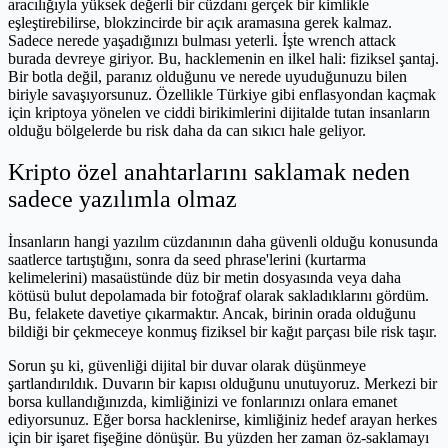
aracılığıyla yüksek değerli bir cüzdanı gerçek bir kimlikle
eşleştirebilirse, blokzincirde bir açık aramasına gerek kalmaz.
Sadece nerede yaşadığınızı bulması yeterli. İşte wrench attack
burada devreye giriyor. Bu, hacklemenin en ilkel hali: fiziksel şantaj.
Bir botla değil, paranız olduğunu ve nerede uyuduğunuzu bilen
biriyle savaşıyorsunuz. Özellikle Türkiye gibi enflasyondan kaçmak
için kriptoya yönelen ve ciddi birikimlerini dijitalde tutan insanların
olduğu bölgelerde bu risk daha da can sıkıcı hale geliyor.
Kripto özel anahtarlarını saklamak neden
sadece yazılımla olmaz
İnsanların hangi yazılım cüzdanının daha güvenli olduğu konusunda
saatlerce tartıştığını, sonra da seed phrase'lerini (kurtarma
kelimelerini) masaüstünde düz bir metin dosyasında veya daha
kötüsü bulut depolamada bir fotoğraf olarak sakladıklarını gördüm.
Bu, felakete davetiye çıkarmaktır. Ancak, birinin orada olduğunu
bildiği bir çekmeceye konmuş fiziksel bir kağıt parçası bile risk taşır.
Sorun şu ki, güvenliği dijital bir duvar olarak düşünmeye
şartlandırıldık. Duvarın bir kapısı olduğunu unutuyoruz. Merkezi bir
borsa kullandığınızda, kimliğinizi ve fonlarınızı onlara emanet
ediyorsunuz. Eğer borsa hacklenirse, kimliğiniz hedef arayan herkes
için bir işaret fişeğine dönüşür. Bu yüzden her zaman öz-saklamayı