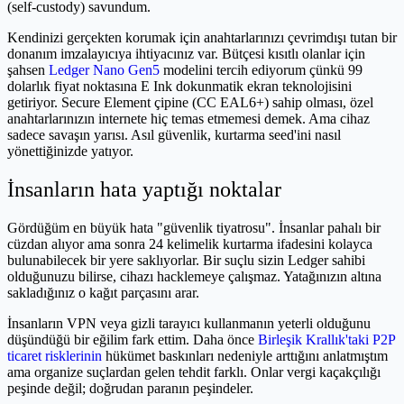
(self-custody) savundum.
Kendinizi gerçekten korumak için anahtarlarınızı çevrimdışı tutan bir
donanım imzalayıcıya ihtiyacınız var. Bütçesi kısıtlı olanlar için
şahsen
Ledger Nano Gen5
modelini tercih ediyorum çünkü 99
dolarlık fiyat noktasına E Ink dokunmatik ekran teknolojisini
getiriyor. Secure Element çipine (CC EAL6+) sahip olması, özel
anahtarlarınızın internete hiç temas etmemesi demek. Ama cihaz
sadece savaşın yarısı. Asıl güvenlik, kurtarma seed'ini nasıl
yönettiğinizde yatıyor.
İnsanların hata yaptığı noktalar
Gördüğüm en büyük hata "güvenlik tiyatrosu". İnsanlar pahalı bir
cüzdan alıyor ama sonra 24 kelimelik kurtarma ifadesini kolayca
bulunabilecek bir yere saklıyorlar. Bir suçlu sizin Ledger sahibi
olduğunuzu bilirse, cihazı hacklemeye çalışmaz. Yatağınızın altına
sakladığınız o kağıt parçasını arar.
İnsanların VPN veya gizli tarayıcı kullanmanın yeterli olduğunu
düşündüğü bir eğilim fark ettim. Daha önce
Birleşik Krallık'taki P2P
ticaret risklerinin
hükümet baskınları nedeniyle arttığını anlatmıştım
ama organize suçlardan gelen tehdit farklı. Onlar vergi kaçakçılığı
peşinde değil; doğrudan paranın peşindeler.