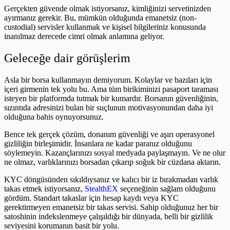
Gerçekten güvende olmak istiyorsanız, kimliğinizi servetinizden
ayırmanız gerekir. Bu, mümkün olduğunda emanetsiz (non-
custodial) servisler kullanmak ve kişisel bilgileriniz konusunda
inanılmaz derecede cimri olmak anlamına geliyor.
Geleceğe dair görüşlerim
Asla bir borsa kullanmayın demiyorum. Kolaylar ve bazıları için
içeri girmenin tek yolu bu. Ama tüm birikiminizi pasaport taraması
isteyen bir platformda tutmak bir kumardır. Borsanın güvenliğinin,
sızıntıda adresinizi bulan bir suçlunun motivasyonundan daha iyi
olduğuna bahis oynuyorsunuz.
Bence tek gerçek çözüm, donanım güvenliği ve aşırı operasyonel
gizliliğin birleşimidir. İnsanlara ne kadar paranız olduğunu
söylemeyin. Kazançlarınızı sosyal medyada paylaşmayın. Ve ne olur
ne olmaz, varlıklarınızı borsadan çıkarıp soğuk bir cüzdana aktarın.
KYC döngüsünden sıkıldıysanız ve kalıcı bir iz bırakmadan varlık
takas etmek istiyorsanız,
StealthEX
seçeneğinin sağlam olduğunu
gördüm. Standart takaslar için hesap kaydı veya KYC
gerektirmeyen emanetsiz bir takas servisi. Sahip olduğunuz her bir
satoshinin indekslenmeye çalışıldığı bir dünyada, belli bir gizlilik
seviyesini korumanın basit bir yolu.