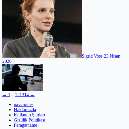
Sigrid Voss
·
23 Nisan
2026
←
1
…
12
13
14
→
navGuides
Hakkımızda
Kullanım Şartları
Gizlilik Politikası
Feragatname