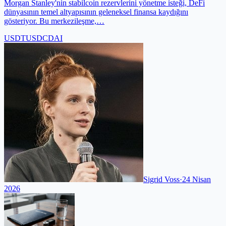
Morgan Stanley'nin stabilcoin rezervlerini yönetme isteği, DeFi
dünyasının temel altyapısının geleneksel finansa kaydığını
gösteriyor. Bu merkezileşme,…
USDT
USDC
DAI
Sigrid Voss
·
24 Nisan
2026