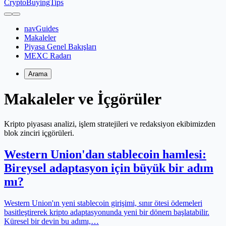
CryptoBuyingTips
navGuides
Makaleler
Piyasa Genel Bakışları
MEXC Radarı
Arama
Makaleler ve İçgörüler
Kripto piyasası analizi, işlem stratejileri ve redaksiyon ekibimizden
blok zinciri içgörüleri.
Western Union'dan stablecoin hamlesi:
Bireysel adaptasyon için büyük bir adım
mı?
Western Union'ın yeni stablecoin girişimi, sınır ötesi ödemeleri
basitleştirerek kripto adaptasyonunda yeni bir dönem başlatabilir.
Küresel bir devin bu adımı,…