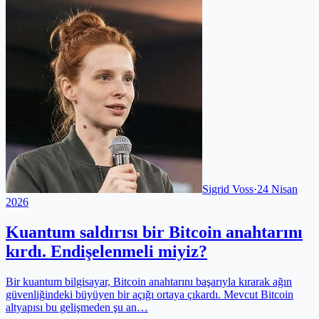
Sigrid Voss
·
24 Nisan
2026
Kuantum saldırısı bir Bitcoin anahtarını
kırdı. Endişelenmeli miyiz?
Bir kuantum bilgisayar, Bitcoin anahtarını başarıyla kırarak ağın
güvenliğindeki büyüyen bir açığı ortaya çıkardı. Mevcut Bitcoin
altyapısı bu gelişmeden şu an…