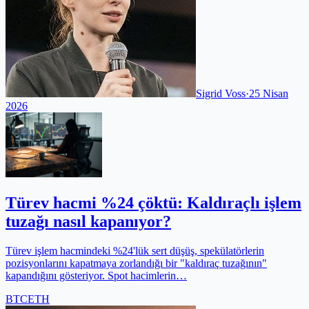
Sigrid Voss
·
25 Nisan
2026
Türev hacmi %24 çöktü: Kaldıraçlı işlem
tuzağı nasıl kapanıyor?
Türev işlem hacmindeki %24'lük sert düşüş, spekülatörlerin
pozisyonlarını kapatmaya zorlandığı bir "kaldıraç tuzağının"
kapandığını gösteriyor. Spot hacimlerin…
BTC
ETH