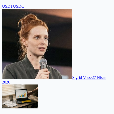
USDT
USDC
Sigrid Voss
·
27 Nisan
2026