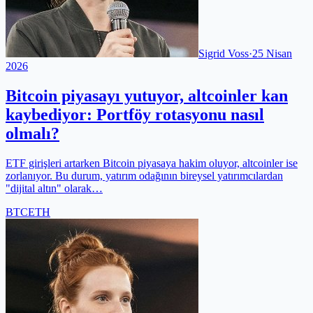
Sigrid Voss
·
25 Nisan
2026
Bitcoin piyasayı yutuyor, altcoinler kan
kaybediyor: Portföy rotasyonu nasıl
olmalı?
ETF girişleri artarken Bitcoin piyasaya hakim oluyor, altcoinler ise
zorlanıyor. Bu durum, yatırım odağının bireysel yatırımcılardan
"dijital altın" olarak…
BTC
ETH