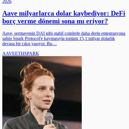
2026
Aave milyarlarca dolar kaybediyor: DeFi
borç verme dönemi sona mı eriyor?
Aave, sermayenin DAI gibi stabil coinlerle daha derin entegrasyona
sahip Spark Protocol'e kaymasıyla toplam 15,1 milyar dolarlık
devasa bir çıkış yaşıyor. Bu…
AAVE
ETH
SPARK