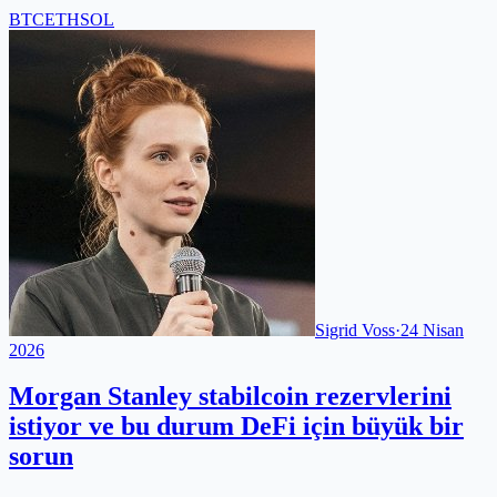
BTC
ETH
SOL
Sigrid Voss
·
24 Nisan
2026
Morgan Stanley stabilcoin rezervlerini
istiyor ve bu durum DeFi için büyük bir
sorun