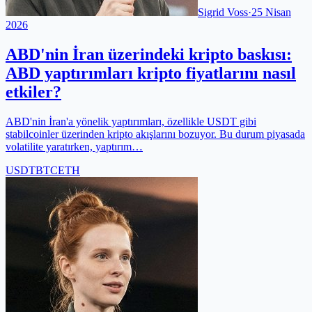
Sigrid Voss
·
25 Nisan
2026
ABD'nin İran üzerindeki kripto baskısı:
ABD yaptırımları kripto fiyatlarını nasıl
etkiler?
ABD'nin İran'a yönelik yaptırımları, özellikle USDT gibi
stabilcoinler üzerinden kripto akışlarını bozuyor. Bu durum piyasada
volatilite yaratırken, yaptırım…
USDT
BTC
ETH