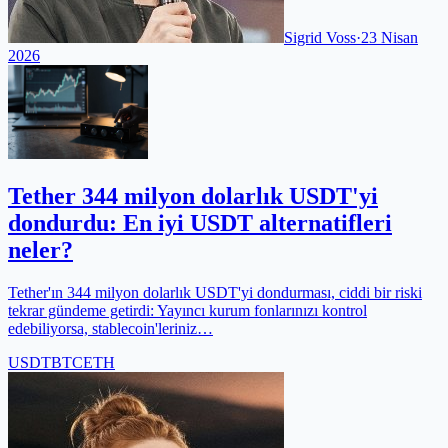
Sigrid Voss
·
23 Nisan
2026
Tether 344 milyon dolarlık USDT'yi
dondurdu: En iyi USDT alternatifleri
neler?
Tether'ın 344 milyon dolarlık USDT'yi dondurması, ciddi bir riski
tekrar gündeme getirdi: Yayıncı kurum fonlarınızı kontrol
edebiliyorsa, stablecoin'leriniz…
USDT
BTC
ETH