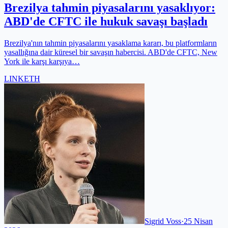
Brezilya tahmin piyasalarını yasaklıyor:
ABD'de CFTC ile hukuk savaşı başladı
Brezilya'nın tahmin piyasalarını yasaklama kararı, bu platformların
yasallığına dair küresel bir savaşın habercisi. ABD'de CFTC, New
York ile karşı karşıya…
LINK
ETH
Sigrid Voss
·
25 Nisan