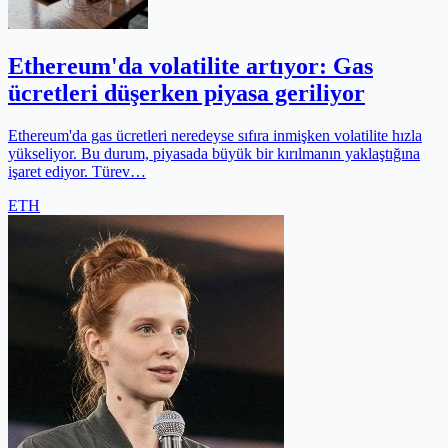
Ethereum'da volatilite artıyor: Gas
ücretleri düşerken piyasa geriliyor
Ethereum'da gas ücretleri neredeyse sıfıra inmişken volatilite hızla
yükseliyor. Bu durum, piyasada büyük bir kırılmanın yaklaştığına
işaret ediyor. Türev…
ETH