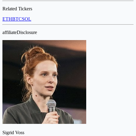
Related Tickers
ETH
BTC
SOL
affiliateDisclosure
Sigrid Voss