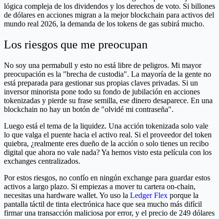
lógica compleja de los dividendos y los derechos de voto. Si billones
de dólares en acciones migran a la mejor blockchain para activos del
mundo real 2026, la demanda de los tokens de gas subirá mucho.
Los riesgos que me preocupan
No soy una permabull y esto no está libre de peligros. Mi mayor
preocupación es la "brecha de custodia". La mayoría de la gente no
está preparada para gestionar sus propias claves privadas. Si un
inversor minorista pone todo su fondo de jubilación en acciones
tokenizadas y pierde su frase semilla, ese dinero desaparece. En una
blockchain no hay un botón de "olvidé mi contraseña".
Luego está el tema de la liquidez. Una acción tokenizada solo vale
lo que valga el puente hacia el activo real. Si el proveedor del token
quiebra, ¿realmente eres dueño de la acción o solo tienes un recibo
digital que ahora no vale nada? Ya hemos visto esta película con los
exchanges centralizados.
Por estos riesgos, no confío en ningún exchange para guardar estos
activos a largo plazo. Si empiezas a mover tu cartera on-chain,
necesitas una hardware wallet. Yo uso la
Ledger Flex
porque la
pantalla táctil de tinta electrónica hace que sea mucho más difícil
firmar una transacción maliciosa por error, y el precio de 249 dólares