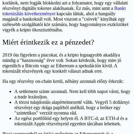
korlátok, nem fogják blokkolni azt a folyamatot, hogy egy vállalati
részvényt digitális tokenre alakítsanak. Ez más, mint amit a
Banki
tokenizálás következményei
kapcsán láttuk, ahol a hangsúly
magánál a bankoknál volt. Most viszont a "csövek" kinyíltak egy
szélesebb szolgáltatói kör számára, hogy hagyományos eszközöket
vigyék a kripto ökoszisztémába.
Miért érintkezik ez a pénzedet?
2019 óta figyelem a piacokat, és a kripto legnagyobb akadálya
mindig a "hasznosság" érve volt. Sokan kérdezik, hogy mire jó
eigentlich a Bitcoin vagy az Ethereum a spekuláción kívül. A
tokenizált részvények egy konkrét választ adnak erre.
Ha egy részvény on-chain kerül, néhány azonnali előny érkezik:
A settlement szinte azonnali. Nem kell több napot várni, hogy
a trade lezáruljon.
A törzsi tulajdonlás alapértelmezetté válik. Vegyél 5 dollárnyi
részvényt egy drága papírból anélkül, hogy a bróker egy
"szintetikus" verziót nyomna rád.
Az egész portfóliód egy helyen él. A BTC-d, az ETH-d és a
tokenizált Apple részvényeid egyetlen tárcában lehetnek.
Piaci szempontból ez óriási győzelem az Ethereumnek és a