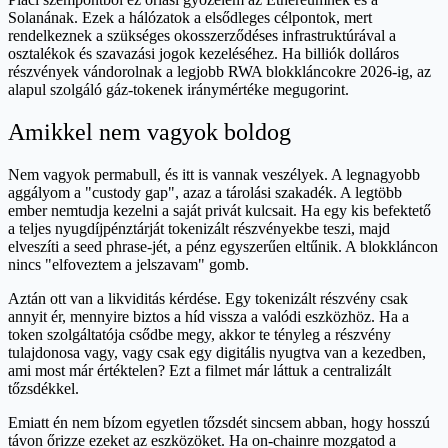
Solanának. Ezek a hálózatok a elsődleges célpontok, mert
rendelkeznek a szükséges okosszerződéses infrastruktúrával a
osztalékok és szavazási jogok kezeléséhez. Ha billiók dolláros
részvények vándorolnak a legjobb RWA blokkláncokre 2026-ig, az
alapul szolgáló gáz-tokenek iránymértéke megugorint.
Amikkel nem vagyok boldog
Nem vagyok permabull, és itt is vannak veszélyek. A legnagyobb
aggályom a "custody gap", azaz a tárolási szakadék. A legtöbb
ember nemtudja kezelni a saját privát kulcsait. Ha egy kis befektető
a teljes nyugdíjpénztárját tokenizált részvényekbe teszi, majd
elveszíti a seed phrase-jét, a pénz egyszerűen eltűnik. A blokkláncon
nincs "elfoveztem a jelszavam" gomb.
Aztán ott van a likviditás kérdése. Egy tokenizált részvény csak
annyit ér, mennyire biztos a híd vissza a valódi eszközhöz. Ha a
token szolgáltatója csődbe megy, akkor te tényleg a részvény
tulajdonosa vagy, vagy csak egy digitális nyugtva van a kezedben,
ami most már értéktelen? Ezt a filmet már láttuk a centralizált
tőzsdékkel.
Emiatt én nem bízom egyetlen tőzsdét sincsem abban, hogy hosszú
távon őrizze ezeket az eszközöket. Ha on-chainre mozgatod a