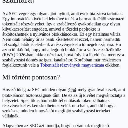
Az SEC végre egy olyan ajtót nyitott, amit évek óta zárva tartottak.
Egy innovációs kivétellel lehetővé tették a harmadik féltől származó
tokenizált részvényeket, így a szabályozó gyakorlatilag egy olyan
kilyukacsosítást engedett, amivel a tőzsdei papírokre is
átköltözhetnek a nyilvános blokkláncokra. Ez egy hatalmas váltás.
Nem csak néhány órias bank kísérletezhet ezzel, hanem harmadik
fél szolgáltatók is elérhetik a részvényeket a tömegek számára. Ha
azon tűnködöd, hogy mi a legjobb blokklánc a valós eszközökhöz
(RWA) 2026-ban, akkor nézd azt, hová folyik a likviditás, mert ez a
szabályozási döntés az igazi katalizátor. Korábban már részletesen
foglalkoztunk vele a
Tokenizált részvények magyarázata
cikkben.
Mi történt pontosan?
Hosszú ideig az SEC minden olyan 것을 mély gyanúval kezelt, ami
blokkláncon biztonszágnak tűnt. De ez az új kivétel megváltoztatja a
helyzetet. Specifikus harmadik fél entitások tokenizálhatnak
részvényeket és kereskedhetnek velük on-chain, anélkül hogy a
szokásos, minden innovációt megfojtó szabályozási terheket
vállalnák.
Alapvetően az SEC azt mondja, hogy ha vannak megfelelő