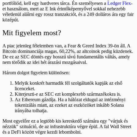
portfóliód, kell egy hardveres tárca. Én személyesen a
Ledger Flex
-
et használom, mert az E Ink érintőképernyővel sokkal nehezebb
véletlenül aláírni egy rossz tranzakciót, és a 249 dolláros ára egy fair
középút.
Mit figyelem most?
A piac jelenleg félelemben van, a Fear & Greed Index 39-ön áll. A
Bitcoin dominanciája magas, 60,22%, az altcoinok pedig küzdenek.
De ez az SEC döntés egy hosszú távú fundamentális váltás, amely
nem törődik az idei hét árazási mozgásaival.
Három dolgot figyelem különösen:
Melyik konkrét harmadik fél szolgáltatók kapják az első
licenceket.
Kiterjeszti-e az SEC ezt komplexebb származékokra is.
Az Ethereum gázdíja. Ha a hálózat eldugul az intézményi
tokenizálás miatt, az ezeket az eszközöket inkább Solana
irányába tolhatja.
Most egyelőre ez a legtöbb kis kereskedő számára egy "várjuk és
nézzük" szituáció, de az infrastruktúra végre épül. A fal Wall Street
és a DeFi között végre kezdi lebombolni.