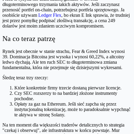
długoterminowego trzymania takich aktywów. Jeśli zaczynasz
przenosić portfel on-chain, potrzebujesz portfela sprzętowego. Ja
osobiście używam
Ledger Flex
, bo ekran E Ink sprawia, że trudniej
jest przez pomyłkę podpisać złośliwą transakcję, a cena 249
dolarów jest moim zdaniem uczciwym kompromisem.
Na co teraz patrzę
Rynek jest obecnie w stanie strachu, Fear & Greed Index wynosi
39. Dominacja Bitcoina jest wysoka i wynosi 60,22%, a altcoiny
ledwo dychają. Ale ten ruch SEC to długoterminowa zmiana
fundamentalna, która nie przejmuje się dzisiejszymi wykresami.
Śledzę teraz trzy rzeczy:
Które konkretnie firmy trzecie dostaną pierwsze licencje.
Czy SEC rozszerzy to na bardziej złożone instrumenty
pochodne.
Opłaty za gaz na Ethereum. Jeśli sieć zapcha się przez
instytucjonalną tokenizację, może to paradoksalnie wypchnąć
te aktywa w stronę Solany.
Na ten moment dla większości traderów detalicznych to strategia
"czekaj i obserwuj", ale infrastruktura w końcu powstaje. Mur