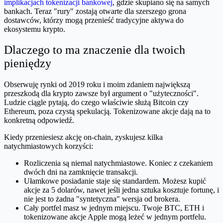
implikacjach tokenizacji bankowej
, gdzie skupiano się na samych
bankach. Teraz "rury" zostają otwarte dla szerszego grona
dostawców, którzy mogą przenieść tradycyjne aktywa do
ekosystemu krypto.
Dlaczego to ma znaczenie dla twoich
pieniędzy
Obserwuję rynki od 2019 roku i moim zdaniem największą
przeszkodą dla krypto zawsze był argument o "użyteczności".
Ludzie ciągle pytają, do czego właściwie służą Bitcoin czy
Ethereum, poza czystą spekulacją. Tokenizowane akcje dają na to
konkretną odpowiedź.
Kiedy przeniesiesz akcję on-chain, zyskujesz kilka
natychmiastowych korzyści:
Rozliczenia są niemal natychmiastowe. Koniec z czekaniem
dwóch dni na zamknięcie transakcji.
Ułamkowe posiadanie staje się standardem. Możesz kupić
akcje za 5 dolarów, nawet jeśli jedna sztuka kosztuje fortunę, i
nie jest to żadna "syntetyczna" wersja od brokera.
Cały portfel masz w jednym miejscu. Twoje BTC, ETH i
tokenizowane akcje Apple mogą leżeć w jednym portfelu.