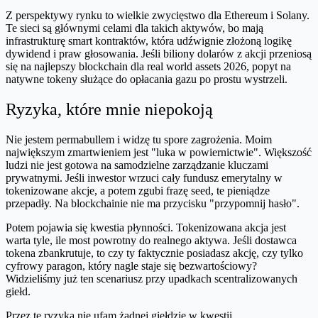
Z perspektywy rynku to wielkie zwycięstwo dla Ethereum i Solany.
Te sieci są głównymi celami dla takich aktywów, bo mają
infrastrukturę smart kontraktów, która udźwignie złożoną logikę
dywidend i praw głosowania. Jeśli biliony dolarów z akcji przeniosą
się na najlepszy blockchain dla real world assets 2026, popyt na
natywne tokeny służące do opłacania gazu po prostu wystrzeli.
Ryzyka, które mnie niepokoją
Nie jestem permabullem i widzę tu spore zagrożenia. Moim
największym zmartwieniem jest "luka w powiernictwie". Większość
ludzi nie jest gotowa na samodzielne zarządzanie kluczami
prywatnymi. Jeśli inwestor wrzuci cały fundusz emerytalny w
tokenizowane akcje, a potem zgubi frazę seed, te pieniądze
przepadły. Na blockchainie nie ma przycisku "przypomnij hasło".
Potem pojawia się kwestia płynności. Tokenizowana akcja jest
warta tyle, ile most powrotny do realnego aktywa. Jeśli dostawca
tokena zbankrutuje, to czy ty faktycznie posiadasz akcję, czy tylko
cyfrowy paragon, który nagle staje się bezwartościowy?
Widzieliśmy już ten scenariusz przy upadkach scentralizowanych
giełd.
Przez te ryzyka nie ufam żadnej giełdzie w kwestii