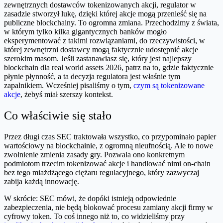
zewnętrznych dostawców tokenizowanych akcji, regulator w
zasadzie stworzył lukę, dzięki której akcje mogą przenieść się na
publiczne blockchainy. To ogromna zmiana. Przechodzimy z świata,
w którym tylko kilka gigantycznych banków mogło
eksperymentować z takimi rozwiązaniami, do rzeczywistości, w
której zewnętrzni dostawcy mogą faktycznie udostępnić akcje
szerokim masom. Jeśli zastanawiasz się, który jest najlepszy
blockchain dla real world assets 2026, patrz na to, gdzie faktycznie
płynie płynność, a ta decyzja regulatora jest właśnie tym
zapalnikiem. Wcześniej pisaliśmy o tym,
czym są tokenizowane
akcje
, żebyś miał szerszy kontekst.
Co właściwie się stało
Przez długi czas SEC traktowała wszystko, co przypominało papier
wartościowy na blockchainie, z ogromną nieufnością. Ale to nowe
zwolnienie zmienia zasady gry. Pozwala ono konkretnym
podmiotom trzecim tokenizować akcje i handlować nimi on-chain
bez tego miażdżącego ciężaru regulacyjnego, który zazwyczaj
zabija każdą innowację.
W skrócie: SEC mówi, że dopóki istnieją odpowiednie
zabezpieczenia, nie będą blokować procesu zamiany akcji firmy w
cyfrowy token. To coś innego niż to, co widzieliśmy przy