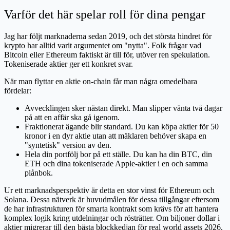
Varför det här spelar roll för dina pengar
Jag har följt marknaderna sedan 2019, och det största hindret för
krypto har alltid varit argumentet om "nytta". Folk frågar vad
Bitcoin eller Ethereum faktiskt är till för, utöver ren spekulation.
Tokeniserade aktier ger ett konkret svar.
När man flyttar en aktie on-chain får man några omedelbara
fördelar:
Avvecklingen sker nästan direkt. Man slipper vänta två dagar
på att en affär ska gå igenom.
Fraktionerat ägande blir standard. Du kan köpa aktier för 50
kronor i en dyr aktie utan att mäklaren behöver skapa en
"syntetisk" version av den.
Hela din portfölj bor på ett ställe. Du kan ha din BTC, din
ETH och dina tokeniserade Apple-aktier i en och samma
plånbok.
Ur ett marknadsperspektiv är detta en stor vinst för Ethereum och
Solana. Dessa nätverk är huvudmålen för dessa tillgångar eftersom
de har infrastrukturen för smarta kontrakt som krävs för att hantera
komplex logik kring utdelningar och rösträtter. Om biljoner dollar i
aktier migrerar till den bästa blockkedjan för real world assets 2026,