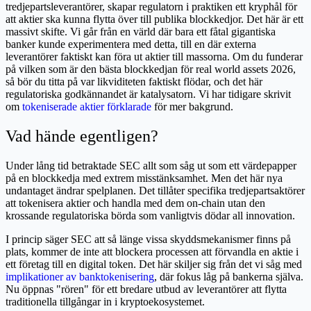
tredjepartsleverantörer, skapar regulatorn i praktiken ett kryphål för
att aktier ska kunna flytta över till publika blockkedjor. Det här är ett
massivt skifte. Vi går från en värld där bara ett fåtal gigantiska
banker kunde experimentera med detta, till en där externa
leverantörer faktiskt kan föra ut aktier till massorna. Om du funderar
på vilken som är den bästa blockkedjan för real world assets 2026,
så bör du titta på var likviditeten faktiskt flödar, och det här
regulatoriska godkännandet är katalysatorn. Vi har tidigare skrivit
om
tokeniserade aktier förklarade
för mer bakgrund.
Vad hände egentligen?
Under lång tid betraktade SEC allt som såg ut som ett värdepapper
på en blockkedja med extrem misstänksamhet. Men det här nya
undantaget ändrar spelplanen. Det tillåter specifika tredjepartsaktörer
att tokenisera aktier och handla med dem on-chain utan den
krossande regulatoriska börda som vanligtvis dödar all innovation.
I princip säger SEC att så länge vissa skyddsmekanismer finns på
plats, kommer de inte att blockera processen att förvandla en aktie i
ett företag till en digital token. Det här skiljer sig från det vi såg med
implikationer av banktokenisering
, där fokus låg på bankerna själva.
Nu öppnas "rören" för ett bredare utbud av leverantörer att flytta
traditionella tillgångar in i kryptoekosystemet.