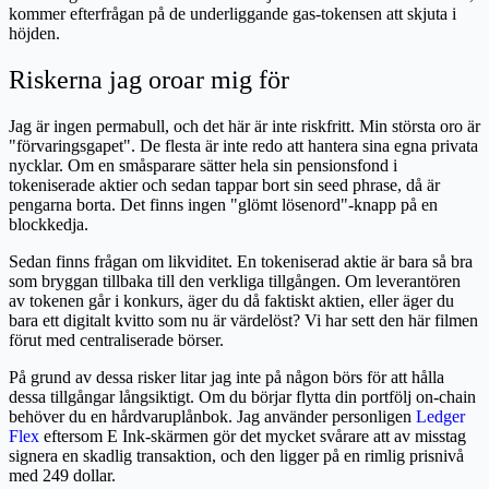
kommer efterfrågan på de underliggande gas-tokensen att skjuta i
höjden.
Riskerna jag oroar mig för
Jag är ingen permabull, och det här är inte riskfritt. Min största oro är
"förvaringsgapet". De flesta är inte redo att hantera sina egna privata
nycklar. Om en småsparare sätter hela sin pensionsfond i
tokeniserade aktier och sedan tappar bort sin seed phrase, då är
pengarna borta. Det finns ingen "glömt lösenord"-knapp på en
blockkedja.
Sedan finns frågan om likviditet. En tokeniserad aktie är bara så bra
som bryggan tillbaka till den verkliga tillgången. Om leverantören
av tokenen går i konkurs, äger du då faktiskt aktien, eller äger du
bara ett digitalt kvitto som nu är värdelöst? Vi har sett den här filmen
förut med centraliserade börser.
På grund av dessa risker litar jag inte på någon börs för att hålla
dessa tillgångar långsiktigt. Om du börjar flytta din portfölj on-chain
behöver du en hårdvaruplånbok. Jag använder personligen
Ledger
Flex
eftersom E Ink-skärmen gör det mycket svårare att av misstag
signera en skadlig transaktion, och den ligger på en rimlig prisnivå
med 249 dollar.