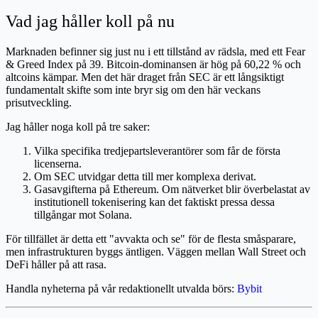
Vad jag håller koll på nu
Marknaden befinner sig just nu i ett tillstånd av rädsla, med ett Fear
& Greed Index på 39. Bitcoin-dominansen är hög på 60,22 % och
altcoins kämpar. Men det här draget från SEC är ett långsiktigt
fundamentalt skifte som inte bryr sig om den här veckans
prisutveckling.
Jag håller noga koll på tre saker:
Vilka specifika tredjepartsleverantörer som får de första
licenserna.
Om SEC utvidgar detta till mer komplexa derivat.
Gasavgifterna på Ethereum. Om nätverket blir överbelastat av
institutionell tokenisering kan det faktiskt pressa dessa
tillgångar mot Solana.
För tillfället är detta ett "avvakta och se" för de flesta småsparare,
men infrastrukturen byggs äntligen. Väggen mellan Wall Street och
DeFi håller på att rasa.
Handla nyheterna på vår redaktionellt utvalda börs:
Bybit