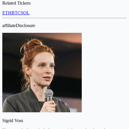
Related Tickers
ETH
BTC
SOL
affiliateDisclosure
Sigrid Voss