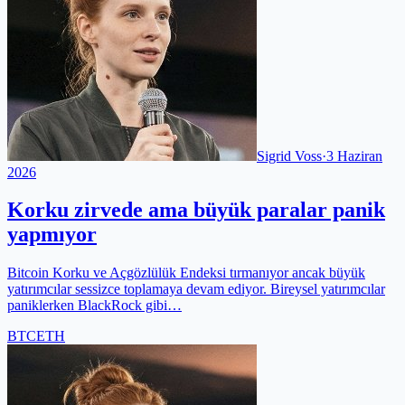
Sigrid Voss
·
3 Haziran
2026
Korku zirvede ama büyük paralar panik
yapmıyor
Bitcoin Korku ve Açgözlülük Endeksi tırmanıyor ancak büyük
yatırımcılar sessizce toplamaya devam ediyor. Bireysel yatırımcılar
paniklerken BlackRock gibi…
BTC
ETH