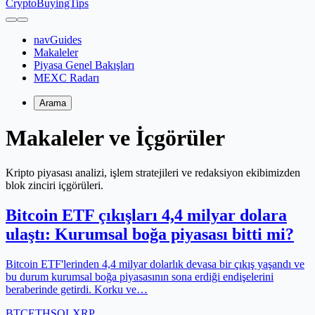
CryptoBuyingTips
navGuides
Makaleler
Piyasa Genel Bakışları
MEXC Radarı
Arama
Makaleler ve İçgörüler
Kripto piyasası analizi, işlem stratejileri ve redaksiyon ekibimizden
blok zinciri içgörüleri.
Bitcoin ETF çıkışları 4,4 milyar dolara
ulaştı: Kurumsal boğa piyasası bitti mi?
Bitcoin ETF'lerinden 4,4 milyar dolarlık devasa bir çıkış yaşandı ve
bu durum kurumsal boğa piyasasının sona erdiği endişelerini
beraberinde getirdi. Korku ve…
BTC
ETH
SOL
XRP