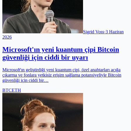
Sigrid Voss
·
3 Haziran
2026
Microsoft'ın yeni kuantum çipi Bitcoin
güvenliği için ciddi bir uyarı
Microsoft'ın geliştirdiği yeni kuantum çipi, özel anahtarları açığa
çıkarma ve fonlara yetkisiz erişim sağlama potansiyeliyle Bitcoin
güvenliği için ciddi bir…
BTC
ETH