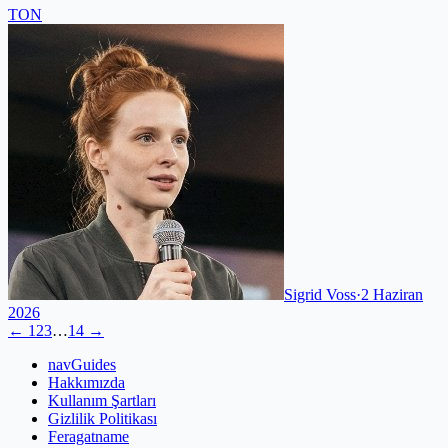
TON
Sigrid Voss
·
2 Haziran
2026
←
1
2
3
…
14
→
navGuides
Hakkımızda
Kullanım Şartları
Gizlilik Politikası
Feragatname