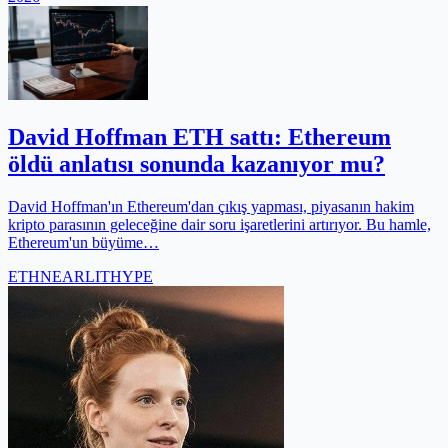
David Hoffman ETH sattı: Ethereum
öldü anlatısı sonunda kazanıyor mu?
David Hoffman'ın Ethereum'dan çıkış yapması, piyasanın hakim
kripto parasının geleceğine dair soru işaretlerini artırıyor. Bu hamle,
Ethereum'un büyüme…
ETH
NEAR
LIT
HYPE