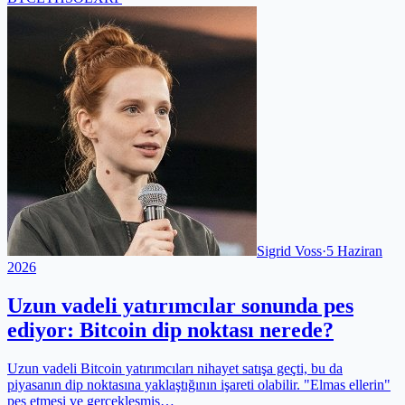
Sigrid Voss
·
5 Haziran
2026
Uzun vadeli yatırımcılar sonunda pes
ediyor: Bitcoin dip noktası nerede?
Uzun vadeli Bitcoin yatırımcıları nihayet satışa geçti, bu da
piyasanın dip noktasına yaklaştığının işareti olabilir. "Elmas ellerin"
pes etmesi ve gerçekleşmiş…