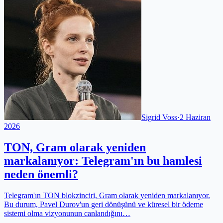
Sigrid Voss
·
2 Haziran
2026
TON, Gram olarak yeniden
markalanıyor: Telegram'ın bu hamlesi
neden önemli?
Telegram'ın TON blokzinciri, Gram olarak yeniden markalanıyor.
Bu durum, Pavel Durov'un geri dönüşünü ve küresel bir ödeme
sistemi olma vizyonunun canlandığını…