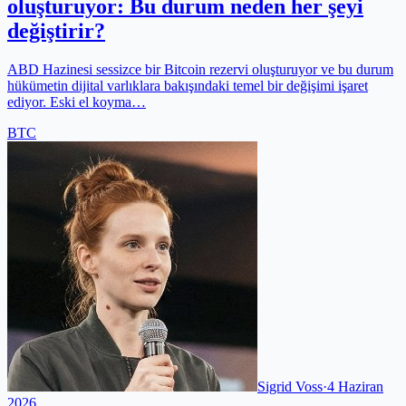
oluşturuyor: Bu durum neden her şeyi
değiştirir?
ABD Hazinesi sessizce bir Bitcoin rezervi oluşturuyor ve bu durum
hükümetin dijital varlıklara bakışındaki temel bir değişimi işaret
ediyor. Eski el koyma…
BTC
Sigrid Voss
·
4 Haziran
2026