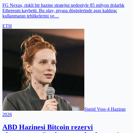
FG Nexus, riskli bir hazine stratejisi nedeniyle 85 milyon dolarlık
Ethereum kaybetti. Bu olay, piyasa düşüşlerinde aşırı kaldıraç
kullanmanın tehlikelerini ve…
ETH
Sigrid Voss
·
4 Haziran
2026
ABD Hazinesi Bitcoin rezervi