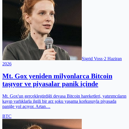
Sigrid Voss
·
2 Haziran
2026
Mt. Gox yeniden milyonlarca Bitcoin
taşıyor ve piyasalar panik içinde
Mt. Gox'un gerçekleştirdiği devasa Bitcoin hareketleri, yatırımcıların
kayıp varlıklarla ilgili bir arz şoku yaşama korkusuyla piyasada
paniğe yol açıyor. Artan…
BTC