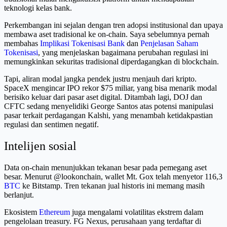
teknologi kelas bank.
Perkembangan ini sejalan dengan tren adopsi institusional dan upaya
membawa aset tradisional ke on-chain. Saya sebelumnya pernah
membahas
Implikasi Tokenisasi Bank
dan
Penjelasan Saham
Tokenisasi
, yang menjelaskan bagaimana perubahan regulasi ini
memungkinkan sekuritas tradisional diperdagangkan di blockchain.
Tapi, aliran modal jangka pendek justru menjauh dari kripto.
SpaceX mengincar IPO rekor $75 miliar, yang bisa menarik modal
berisiko keluar dari pasar aset digital. Ditambah lagi, DOJ dan
CFTC sedang menyelidiki George Santos atas potensi manipulasi
pasar terkait perdagangan Kalshi, yang menambah ketidakpastian
regulasi dan sentimen negatif.
Intelijen sosial
Data on-chain menunjukkan tekanan besar pada pemegang aset
besar. Menurut @lookonchain, wallet Mt. Gox telah menyetor 116,3
BTC
ke Bitstamp. Tren tekanan jual historis ini memang masih
berlanjut.
Ekosistem
Ethereum
juga mengalami volatilitas ekstrem dalam
pengelolaan treasury. FG Nexus, perusahaan yang terdaftar di