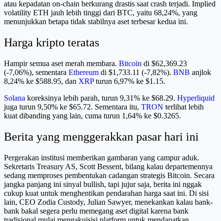
atau kepadatan on-chain berkurang drastis saat crash terjadi. Implied
volatility ETH jauh lebih tinggi dari BTC, yaitu 68,24%, yang
menunjukkan betapa tidak stabilnya aset terbesar kedua ini.
Harga kripto teratas
Hampir semua aset merah membara.
Bitcoin
di $62,369.23
(-7,06%), sementara
Ethereum
di $1,733.11 (-7,82%).
BNB
anjlok
8,24% ke $588.95, dan
XRP
turun 6,97% ke $1.15.
Solana
koreksinya lebih parah, turun 9,31% ke $68.29.
Hyperliquid
juga turun 9,50% ke $65.72. Sementara itu,
TRON
terlihat lebih
kuat dibanding yang lain, cuma turun 1,64% ke $0.3265.
Berita yang menggerakkan pasar hari ini
Pergerakan institusi memberikan gambaran yang campur aduk.
Sekretaris Treasury AS, Scott Bessent, bilang kalau departemennya
sedang memproses pembentukan cadangan strategis Bitcoin. Secara
jangka panjang ini sinyal bullish, tapi jujur saja, berita ini nggak
cukup kuat untuk menghentikan pendarahan harga saat ini. Di sisi
lain, CEO Zodia Custody, Julian Sawyer, menekankan kalau bank-
bank bakal segera perlu memegang aset digital karena bank
tradisional mulai mengakuisisi platform untuk mendapatkan