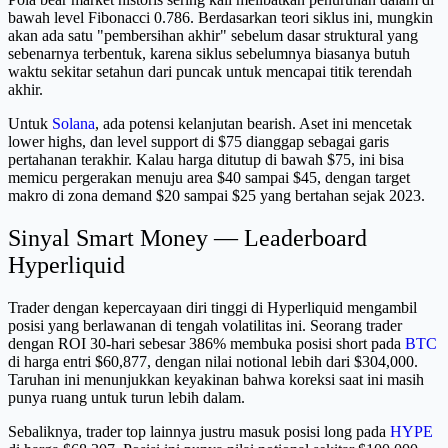
bawah level Fibonacci 0.786. Berdasarkan teori siklus ini, mungkin
akan ada satu "pembersihan akhir" sebelum dasar struktural yang
sebenarnya terbentuk, karena siklus sebelumnya biasanya butuh
waktu sekitar setahun dari puncak untuk mencapai titik terendah
akhir.
Untuk
Solana
, ada potensi kelanjutan bearish. Aset ini mencetak
lower highs, dan level support di $75 dianggap sebagai garis
pertahanan terakhir. Kalau harga ditutup di bawah $75, ini bisa
memicu pergerakan menuju area $40 sampai $45, dengan target
makro di zona demand $20 sampai $25 yang bertahan sejak 2023.
Sinyal Smart Money — Leaderboard
Hyperliquid
Trader dengan kepercayaan diri tinggi di Hyperliquid mengambil
posisi yang berlawanan di tengah volatilitas ini. Seorang trader
dengan ROI 30-hari sebesar 386% membuka posisi short pada
BTC
di harga entri $60,877, dengan nilai notional lebih dari $304,000.
Taruhan ini menunjukkan keyakinan bahwa koreksi saat ini masih
punya ruang untuk turun lebih dalam.
Sebaliknya, trader top lainnya justru masuk posisi long pada
HYPE