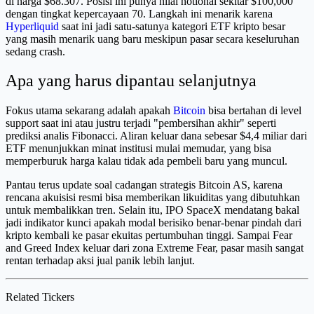
di harga $68.307. Posisi ini punya nilai notional sekitar $100,000
dengan tingkat kepercayaan 70. Langkah ini menarik karena
Hyperliquid
saat ini jadi satu-satunya kategori ETF kripto besar
yang masih menarik uang baru meskipun pasar secara keseluruhan
sedang crash.
Apa yang harus dipantau selanjutnya
Fokus utama sekarang adalah apakah
Bitcoin
bisa bertahan di level
support saat ini atau justru terjadi "pembersihan akhir" seperti
prediksi analis Fibonacci. Aliran keluar dana sebesar $4,4 miliar dari
ETF menunjukkan minat institusi mulai memudar, yang bisa
memperburuk harga kalau tidak ada pembeli baru yang muncul.
Pantau terus update soal cadangan strategis Bitcoin AS, karena
rencana akuisisi resmi bisa memberikan likuiditas yang dibutuhkan
untuk membalikkan tren. Selain itu, IPO SpaceX mendatang bakal
jadi indikator kunci apakah modal berisiko benar-benar pindah dari
kripto kembali ke pasar ekuitas pertumbuhan tinggi. Sampai Fear
and Greed Index keluar dari zona Extreme Fear, pasar masih sangat
rentan terhadap aksi jual panik lebih lanjut.
Related Tickers