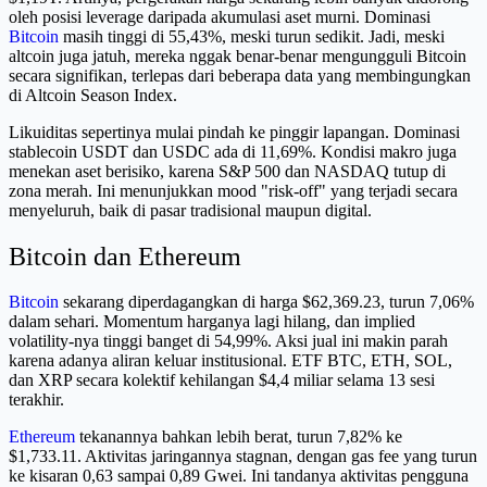
oleh posisi leverage daripada akumulasi aset murni. Dominasi
Bitcoin
masih tinggi di 55,43%, meski turun sedikit. Jadi, meski
altcoin juga jatuh, mereka nggak benar-benar mengungguli Bitcoin
secara signifikan, terlepas dari beberapa data yang membingungkan
di Altcoin Season Index.
Likuiditas sepertinya mulai pindah ke pinggir lapangan. Dominasi
stablecoin USDT dan USDC ada di 11,69%. Kondisi makro juga
menekan aset berisiko, karena S&P 500 dan NASDAQ tutup di
zona merah. Ini menunjukkan mood "risk-off" yang terjadi secara
menyeluruh, baik di pasar tradisional maupun digital.
Bitcoin dan Ethereum
Bitcoin
sekarang diperdagangkan di harga $62,369.23, turun 7,06%
dalam sehari. Momentum harganya lagi hilang, dan implied
volatility-nya tinggi banget di 54,99%. Aksi jual ini makin parah
karena adanya aliran keluar institusional. ETF BTC, ETH, SOL,
dan XRP secara kolektif kehilangan $4,4 miliar selama 13 sesi
terakhir.
Ethereum
tekanannya bahkan lebih berat, turun 7,82% ke
$1,733.11. Aktivitas jaringannya stagnan, dengan gas fee yang turun
ke kisaran 0,63 sampai 0,89 Gwei. Ini tandanya aktivitas pengguna