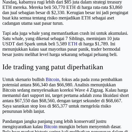
Nasdaq, kabarnya rugi lebih dari $85 juta dalam strategi treasury
ETH mereka. Mereka beli 50,770 ETH di harga rata-rata $3,860
dan jual sebagian besar di $2,330. Kerugian besar ini jadi pengingat
buat kita semua tentang risiko menjadikan ETH sebagai aset
cadangan utama saat pasar turun.
Tapi ada juga whale yang memanfaatkan crash ini untuk akumulasi.
Satu whale, yang dikenal sebagai 7 Siblings, meminjam 10 juta
USDT dari Spark untuk beli 5,589
ETH
di harga $1,789. Ini
menunjukkan kalau saat mayoritas pasar panik, trader bermodal
besar justru melihat level harga sekarang sebagai peluang beli.
Ide trading yang patut diperhatikan
Untuk skenario bullish
Bitcoin
, fokus ada pada zona pembalikan
potensial antara $66,340 dan $66,980. Analisis menunjukkan
Bitcoin sedang menyelesaikan koreksi Wave 4 Zigzag. Kalau harga
memantul dari support ini, target pertama adalah zona likuidasi short
antara $67,550 dan $68,560, dengan target sekunder di $68,667.
Saya sarankan stop loss di $65,377 untuk mengelola risiko
penurunan lebih lanjut.
Pandangan jangka panjang yang lebih konservatif justru
mengisyaratkan kalau
Bitcoin
mungkin belum menyentuh dasar.
Pola bear market historis sering kali melibatkan penurunan dalam di